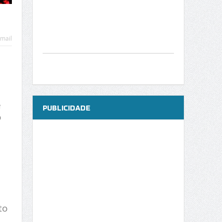
mail
e
PUBLICIDADE
o
to