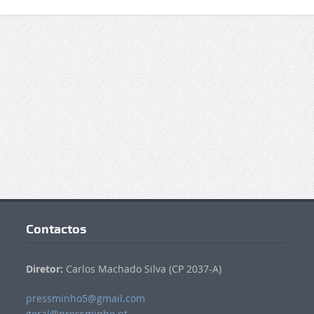
Contactos
Diretor:
Carlos Machado Silva (CP 2037-A)
pressminho5@gmail.com
geral@pressminho.pt