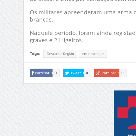
Os militares apreenderam uma arma de
brancas.
Naquele período, foram ainda registado
graves e 21 ligeiros.
Tags:
Destaque Região
em destaque
Partilhar
Tweet
Partilhar
0
0
0