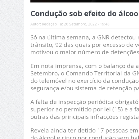
Condução sob efeito do álcoo
Autor:
Redação
a:
26 Setembro, 2022 - 19:48
Só na última semana, a GNR detectou no
trânsito, 92 das quais por excesso de v
motivou o maior número de detenções
Em nota imprensa, com o balanço da a
Setembro, o Comando Territorial da GN
do telemóvel no exercício da condução (
segurança e/ou sistema de retenção par
A falta de inspecção periódica obrigat
superior ao permitido por lei (15) e a f
outras das principais infracções regist
Revela ainda ter detido 17 pessoas em
do álcool e cinco por condução sem habi