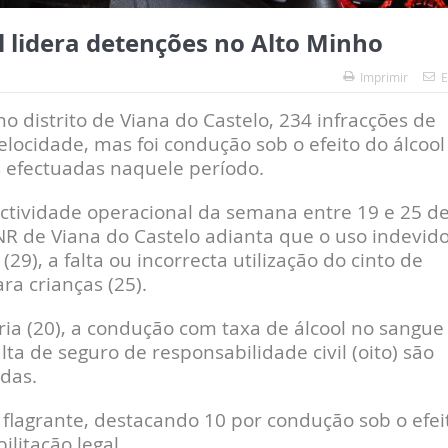
l lidera detenções no Alto Minho
Imprimir
E
 distrito de Viana do Castelo, 234 infracções de
elocidade, mas foi condução sob o efeito do álcool
 efectuadas naquele período.
ctividade operacional da semana entre 19 e 25 d
R de Viana do Castelo adianta que o uso indevid
29), a falta ou incorrecta utilização do cinto de
a crianças (25).
ória (20), a condução com taxa de álcool no sangue
alta de seguro de responsabilidade civil (oito) são
adas.
 flagrante, destacando 10 por condução sob o efei
litação legal.