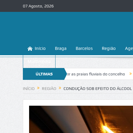
07 Agosto, 2026
Início
Braga
Barcelos
Região
Age
Multimédia
sina a conhecer e proteger as praias fluviais do concelho
ÚLTIMAS
“Inaceitáv
NOTÍCIAS
INÍCIO
REGIÃO
CONDUÇÃO SOB EFEITO DO ÁLCOOL 