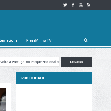
ternacional
PressMinho TV
rtugal no Parque Nacional da Peneda-Gerês
13:08:57
Esposende. Galaicofolia a
PUBLICIDADE