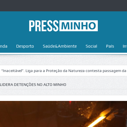
nda
Desporto
Saúde&Ambiente
Social
País
In
el”. Liga para a Proteção da Natureza contesta passagem da Volta a Po
LIDERA DETENÇÕES NO ALTO MINHO