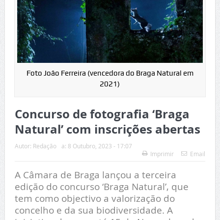
Foto João Ferreira (vencedora do Braga Natural em
2021)
Concurso de fotografia ‘Braga
Natural’ com inscrições abertas
Autor:
Redação
a:
8 Outubro, 2023 - 17:07
Imprimir
Email
A Câmara de Braga lançou a terceira
edição do concurso ‘Braga Natural’, que
tem como objectivo a valorização do
concelho e da sua biodiversidade. A