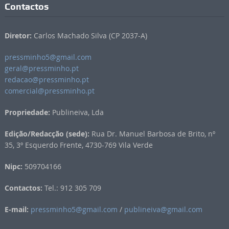
Contactos
Diretor:
Carlos Machado Silva (CP 2037-A)
pressminho5@gmail.com
geral@pressminho.pt
redacao@pressminho.pt
comercial@pressminho.pt
Propriedade:
Publineiva, Lda
Edição/Redacção (sede):
Rua Dr. Manuel Barbosa de Brito, nº
35, 3º Esquerdo Frente, 4730-769 Vila Verde
Nipc:
509704166
Contactos:
Tel.: 912 305 709
E-mail:
pressminho5@gmail.com
/
publineiva@gmail.com