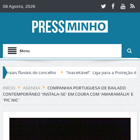
08 Agosto, 2026
Menu
s fluviais do concelho
“Inaceitável”. Liga para a Proteção da Natu
 trânsito no IC2 em Alcobaça
Igreja do Castelo de Cerveira assegur
INÍCIO
AGENDA
COMPANHIA PORTUGUESA DE BAILADO
CONTEMPORÂNEO ‘INSTALA-SE’ EM COURA COM ‘AMARAMÁLIA’ E
‘PIC NIC’