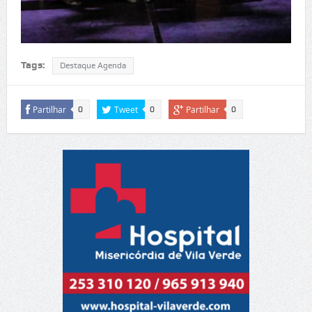
Tags:
Destaque Agenda
Partilhar
Tweet
Partilhar
0
0
0