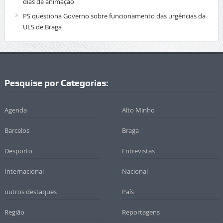
dias de animação
PS questiona Governo sobre funcionamento das urgências da
ULS de Braga
Pesquise por Categorias:
Agenda
Alto Minho
Barcelos
Braga
Desporto
Entrevistas
Internacional
Nacional
outros destaques
País
Região
Reportagens