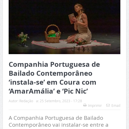
Companhia Portuguesa de
Bailado Contemporâneo
‘instala-se’ em Coura com
‘AmarAmália’ e ‘Pic Nic’
Autor:
Redação
a:
25 Setembro, 2023 - 17:28
Imprimir
Email
A Companhia Portuguesa de Bailado
Contemporâneo vai instalar-se entre a