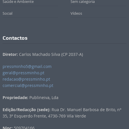
Saúde e Ambiente
Sem categoria
Social
Vídeos
Contactos
Diretor:
Carlos Machado Silva (CP 2037-A)
pressminho5@gmail.com
geral@pressminho.pt
redacao@pressminho.pt
comercial@pressminho.pt
Propriedade:
Publineiva, Lda
Edição/Redacção (sede):
Rua Dr. Manuel Barbosa de Brito, nº
35, 3º Esquerdo Frente, 4730-769 Vila Verde
Nipc:
509704166