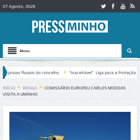
07 Agosto, 2026
Menu
ias fluviais do concelho
“Inaceitável”. Liga para a Proteção da Na
de trânsito no IC2 em Alcobaça
Igreja do Castelo de Cerveira asseg
INÍCIO
BRAGA
COMISSÁRIO EUROPEU CARLOS MOEDAS
VISITA A UMINHO