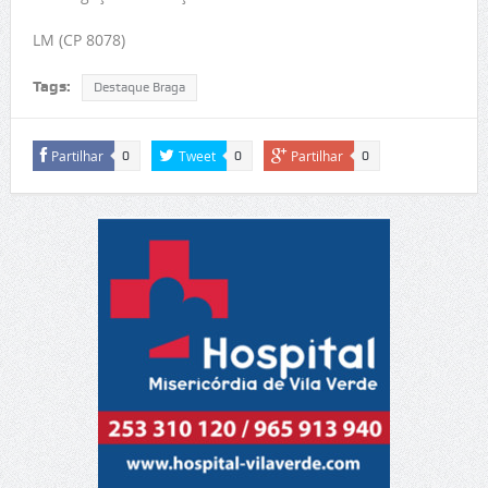
LM (CP 8078)
Tags:
Destaque Braga
Partilhar
Tweet
Partilhar
0
0
0