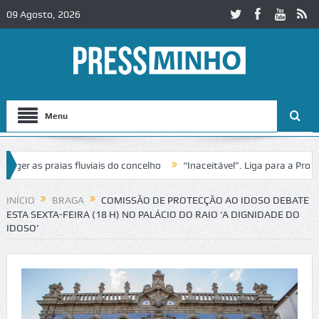
09 Agosto, 2026
Menu
 as praias fluviais do concelho
“Inaceitável”. Liga para a Proteçã
eração de trânsito no IC2 em Alcobaça
Igreja do Castelo de Cerveir
INÍCIO
BRAGA
COMISSÃO DE PROTECÇÃO AO IDOSO DEBATE
ESTA SEXTA-FEIRA (18 H) NO PALÁCIO DO RAIO ‘A DIGNIDADE DO
IDOSO’