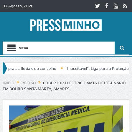
07 Agosto, 2026
Menu
praias fluviais do concelho
“Inaceitável”. Liga para a Proteção da 
ão de trânsito no IC2 em Alcobaça
Igreja do Castelo de Cerveira ass
INÍCIO
REGIÃO
COBERTOR ELÉCTRICO MATA OCTOGENÁRIO
EM BOURO SANTA MARTA, AMARES