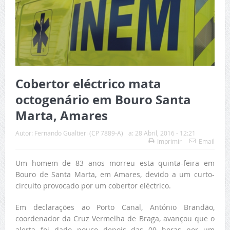
Cobertor eléctrico mata
octogenário em Bouro Santa
Marta, Amares
Autor:
Fernando Gualtieri (CP 7889-A)
a:
28 Abril, 2016 - 12:21
Imprimir
Email
Um homem de 83 anos morreu esta quinta-feira em
Bouro de Santa Marta, em Amares, devido a um curto-
circuito provocado por um cobertor eléctrico.
Em declarações ao Porto Canal, António Brandão,
coordenador da Cruz Vermelha de Braga, avançou que o
alerta foi dado pouco depois das 09 horas por um