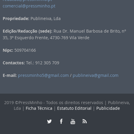
comercial@pressminho.pt
Propriedade:
Publineiva, Lda
Edição/Redacção (sede):
Rua Dr. Manuel Barbosa de Brito, nº
35, 3º Esquerdo Frente, 4730-769 Vila Verde
Nipc:
509704166
Contactos:
Tel.: 912 305 709
E-mail:
pressminho5@gmail.com
/
publineiva@gmail.com
2019 ©PressMinho - Todos os direitos reservados | Publineiva,
Lda |
Ficha Técnica
|
Estatuto Editorial
|
Publicidade