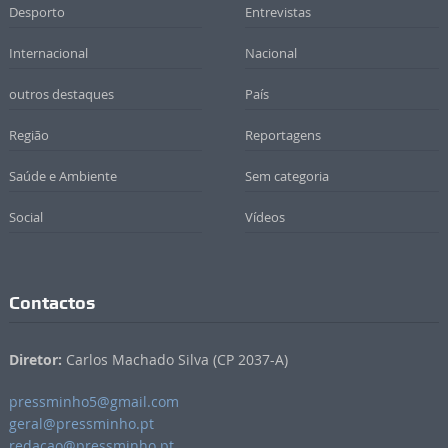
Desporto
Entrevistas
Internacional
Nacional
outros destaques
País
Região
Reportagens
Saúde e Ambiente
Sem categoria
Social
Vídeos
Contactos
Diretor:
Carlos Machado Silva (CP 2037-A)
pressminho5@gmail.com
geral@pressminho.pt
redacao@pressminho.pt