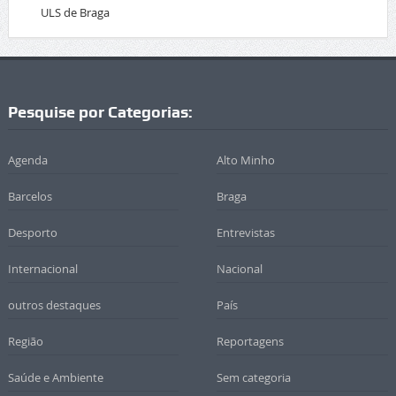
ULS de Braga
Pesquise por Categorias:
Agenda
Alto Minho
Barcelos
Braga
Desporto
Entrevistas
Internacional
Nacional
outros destaques
País
Região
Reportagens
Saúde e Ambiente
Sem categoria