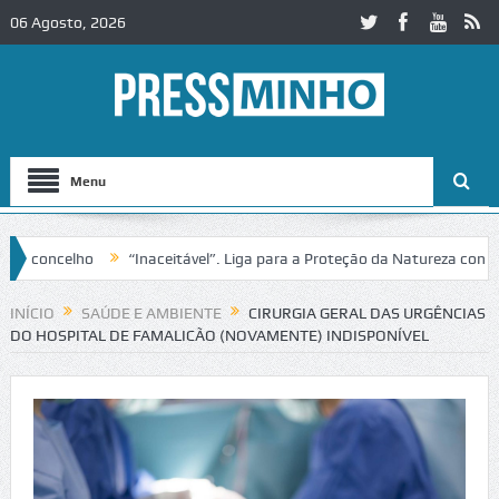
06 Agosto, 2026
Menu
concelho
“Inaceitável”. Liga para a Proteção da Natureza contesta 
IC2 em Alcobaça
Igreja do Castelo de Cerveira assegura financiament
INÍCIO
SAÚDE E AMBIENTE
CIRURGIA GERAL DAS URGÊNCIAS
DO HOSPITAL DE FAMALICÃO (NOVAMENTE) INDISPONÍVEL