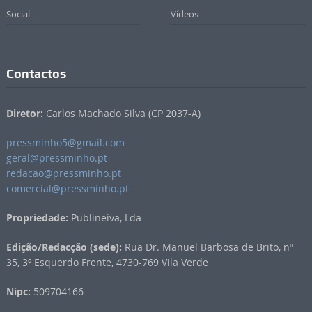
Social
Vídeos
Contactos
Diretor:
Carlos Machado Silva (CP 2037-A)
pressminho5@gmail.com
geral@pressminho.pt
redacao@pressminho.pt
comercial@pressminho.pt
Propriedade:
Publineiva, Lda
Edição/Redacção (sede):
Rua Dr. Manuel Barbosa de Brito, nº
35, 3º Esquerdo Frente, 4730-769 Vila Verde
Nipc:
509704166