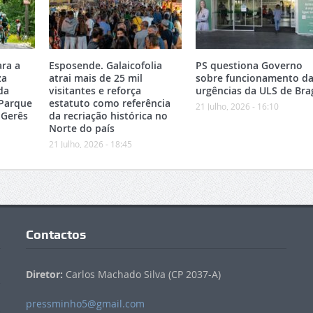
ara a
Esposende. Galaicofolia
PS questiona Governo
za
atrai mais de 25 mil
sobre funcionamento da
da
visitantes e reforça
urgências da ULS de Bra
 Parque
estatuto como referência
21 Julho, 2026 - 16:10
-Gerês
da recriação histórica no
Norte do país
21 Julho, 2026 - 18:45
Contactos
Diretor:
Carlos Machado Silva (CP 2037-A)
pressminho5@gmail.com