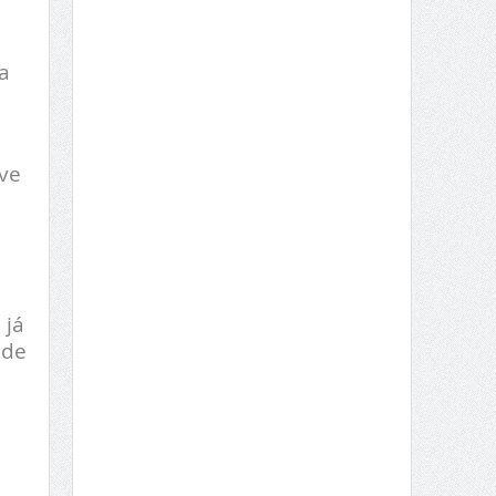
a
ve
 já
 de