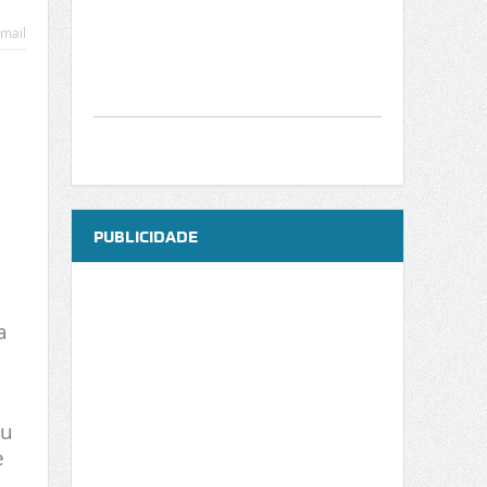
mail
PUBLICIDADE
a
ou
e