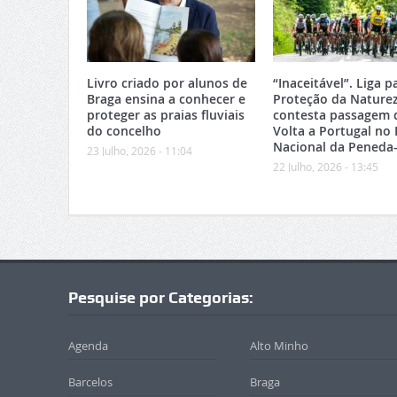
Livro criado por alunos de
“Inaceitável”. Liga p
Braga ensina a conhecer e
Proteção da Nature
proteger as praias fluviais
contesta passagem 
do concelho
Volta a Portugal no
Nacional da Peneda
23 Julho, 2026 - 11:04
22 Julho, 2026 - 13:45
Pesquise por Categorias:
Agenda
Alto Minho
Barcelos
Braga