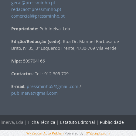
geral@pressminho.pt
redacao@pressminho.pt
comercial@pressminho.pt
Propriedade:
Publineiva, Lda
Edição/Redacção (sede):
Rua Dr. Manuel Barbosa de
Brito, nº 35, 3º Esquerdo Frente, 4730-769 Vila Verde
Nipc:
509704166
Contactos:
Tel.: 912 305 709
E-mail:
pressminho5@gmail.com
/
publineiva@gmail.com
lineiva, Lda |
Ficha Técnica
|
Estatuto Editorial
|
Publicidade
WP2Social Auto Publish
Powered By :
XYZScripts.com