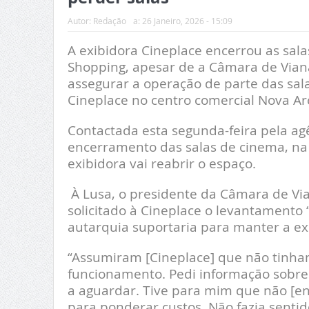
Autor:
Redação
a:
26 Janeiro, 2026 - 15:09
A exibidora Cineplace encerrou as sal
Shopping, apesar de a Câmara de Viana
assegurar a operação de parte das sala
Cineplace no centro comercial Nova A
Contactada esta segunda-feira pela agê
encerramento das salas de cinema, na
exibidora vai reabrir o espaço.
À Lusa, o presidente da Câmara de Via
solicitado à Cineplace o levantamento
autarquia suportaria para manter a exib
“Assumiram [Cineplace] que não tinha
funcionamento. Pedi informação sobre 
a aguardar. Tive para mim que não [e
para ponderar custos. Não fazia senti