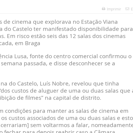
Imprimir
E
as de cinema que explorava no Estação Viana
 do Castelo ter manifestado disponibilidade para
s. Em risco estão seis das 12 salas dos cinemas
rcada, em Braga
ncia Lusa, fonte do centro comercial confirmou o
 semana passada, e disse desconhecer se a
na do Castelo, Luís Nobre, revelou que tinha
 “dos custos de aluguer de uma ou duas salas que 
ição de filmes” na capital de distrito.
m condições para manter as salas de cinema em
os custos associados de uma ou duas salas e est
ncerrariam] sem voltarmos a falar, nomeadament
do fechar para depois reabrir caso a Câmara