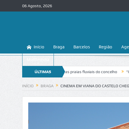
06 Agosto, 2026
Início
Braga
Barcelos
Região
Age
Multimédia
a a conhecer e proteger as praias fluviais do concelho
ÚLTIMAS
“Inaceitável”
NOTÍCIAS
INÍCIO
BRAGA
CINEMA EM VIANA DO CASTELO CHEG