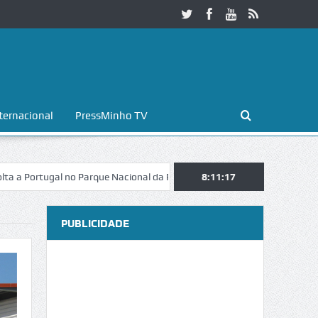
ternacional
PressMinho TV
gal no Parque Nacional da Peneda-Gerês
Esposende. Galaicofolia atra
8:11:18
PUBLICIDADE