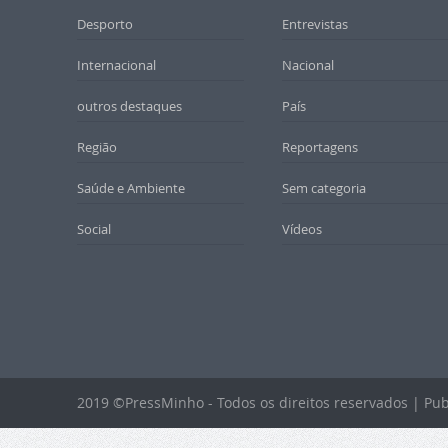
Desporto
Entrevistas
Internacional
Nacional
outros destaques
País
Região
Reportagens
Saúde e Ambiente
Sem categoria
Social
Vídeos
2019 ©PressMinho - Todos os direitos reservados | Pub