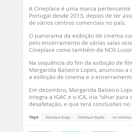
A Cineplace é uma marca pertencente à
Portugal desde 2013, depois de ter as
de vários centros comerciais no país.
O panorama da exibição de cinema com
pelo encerramento de várias salas oco
Cineplace como também da NOS Luso
Na sequência do fim da exibição de fil
Margarida Balseiro Lopes, anunciou a c
a exibição de cinema e o encerramento
Em dezembro, Margarida Balseiro Lopes
integra a IGAC e o ICA, iria “olhar para
desafetação, e que terá conclusões no 
Tags:
Destaque Braga
Destaque Região
em destaqu