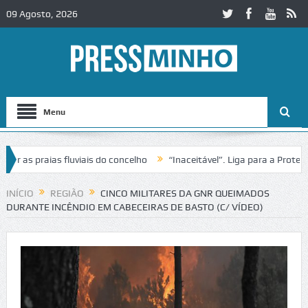
09 Agosto, 2026
Menu
s praias fluviais do concelho
“Inaceitável”. Liga para a Proteção d
ação de trânsito no IC2 em Alcobaça
Igreja do Castelo de Cerveira a
INÍCIO
REGIÃO
CINCO MILITARES DA GNR QUEIMADOS
DURANTE INCÊNDIO EM CABECEIRAS DE BASTO (C/ VÍDEO)