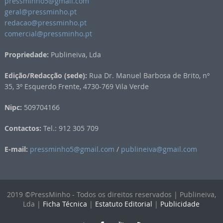
pressminho5@gmail.com
geral@pressminho.pt
redacao@pressminho.pt
comercial@pressminho.pt
Propriedade:
Publineiva, Lda
Edição/Redacção (sede):
Rua Dr. Manuel Barbosa de Brito, nº
35, 3º Esquerdo Frente, 4730-769 Vila Verde
Nipc:
509704166
Contactos:
Tel.: 912 305 709
E-mail:
pressminho5@gmail.com
/
publineiva@gmail.com
2019 ©PressMinho - Todos os direitos reservados | Publineiva,
Lda |
Ficha Técnica
|
Estatuto Editorial
|
Publicidade