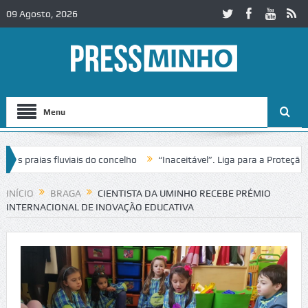
09 Agosto, 2026
Menu
raias fluviais do concelho
“Inaceitável”. Liga para a Proteção da 
ão de trânsito no IC2 em Alcobaça
Igreja do Castelo de Cerveira ass
INÍCIO
BRAGA
CIENTISTA DA UMINHO RECEBE PRÉMIO
INTERNACIONAL DE INOVAÇÃO EDUCATIVA