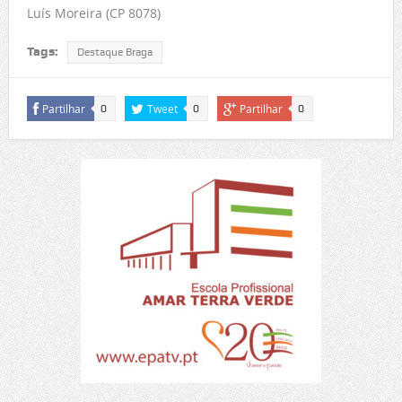
Luís Moreira (CP 8078)
Tags:
Destaque Braga
Partilhar
Tweet
Partilhar
0
0
0