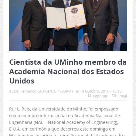
Cientista da UMinho membro da
Academia Nacional dos Estados
Unidos
Autor:
Fernando Gualtieri (CP 7889-A)
a:
10 Outubro, 2016 - 18:18
Imprimir
Email
Rui L. Reis, da Universidade do Minho, foi empossado
como membro internacional da Academia Nacional de
Engenharia (NAE – National Academy of Engineering),
E.U.A. em cerimónia que decorreu este domingo em
Washington, inserida na reunião anual da Academia. É o