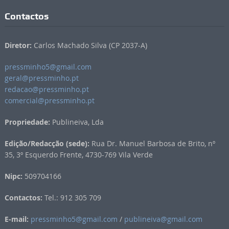
Contactos
Diretor:
Carlos Machado Silva (CP 2037-A)
pressminho5@gmail.com
geral@pressminho.pt
redacao@pressminho.pt
comercial@pressminho.pt
Propriedade:
Publineiva, Lda
Edição/Redacção (sede):
Rua Dr. Manuel Barbosa de Brito, nº
35, 3º Esquerdo Frente, 4730-769 Vila Verde
Nipc:
509704166
Contactos:
Tel.: 912 305 709
E-mail:
pressminho5@gmail.com
/
publineiva@gmail.com