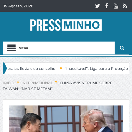
09 Agosto, 2026
Menu
aias fluviais do concelho
“Inaceitável”. Liga para a Proteção da Na
 de trânsito no IC2 em Alcobaça
Igreja do Castelo de Cerveira asseg
INÍCIO
INTERNACIONAL
CHINA AVISA TRUMP SOBRE
TAIWAN: “NÃO SE METAM”