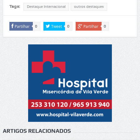
Tags:
Destaque Internacional
outros destaques
Partilhar
Tweet
Partilhar
0
0
0
ARTIGOS RELACIONADOS