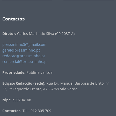
Contactos
Diretor:
Carlos Machado Silva (CP 2037-A)
pressminho5@gmail.com
geral@pressminho.pt
redacao@pressminho.pt
comercial@pressminho.pt
Propriedade:
Publineiva, Lda
Edição/Redacção (sede):
Rua Dr. Manuel Barbosa de Brito, nº
35, 3º Esquerdo Frente, 4730-769 Vila Verde
Nipc:
509704166
Contactos:
Tel.: 912 305 709