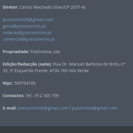
Diretor:
Carlos Machado Silva (CP 2037-A)
pressminho5@gmail.com
geral@pressminho.pt
redacao@pressminho.pt
comercial@pressminho.pt
Propriedade:
Publineiva, Lda
Edição/Redacção (sede):
Rua Dr. Manuel Barbosa de Brito, nº
35, 3º Esquerdo Frente, 4730-769 Vila Verde
Nipc:
509704166
Contactos:
Tel.: 912 305 709
E-mail:
pressminho5@gmail.com
/
publineiva@gmail.com