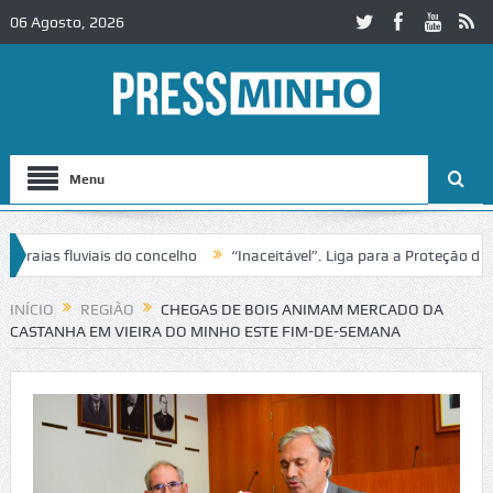
06 Agosto, 2026
Menu
as fluviais do concelho
“Inaceitável”. Liga para a Proteção da Natu
e trânsito no IC2 em Alcobaça
Igreja do Castelo de Cerveira assegur
INÍCIO
REGIÃO
CHEGAS DE BOIS ANIMAM MERCADO DA
CASTANHA EM VIEIRA DO MINHO ESTE FIM-DE-SEMANA