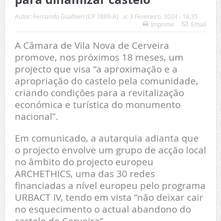
Autor:
Fernando Gualtieri (CP 7889-A)
a:
3 Fevereiro, 2024 - 16:35
Imprimir
Email
A Câmara de Vila Nova de Cerveira
promove, nos próximos 18 meses, um
projecto que visa “a aproximação e a
apropriação do castelo pela comunidade,
criando condições para a revitalização
económica e turística do monumento
nacional”.
Em comunicado, a autarquia adianta que
o projecto envolve um grupo de acção local
no âmbito do projecto europeu
ARCHETHICS, uma das 30 redes
financiadas a nível europeu pelo programa
URBACT IV, tendo em vista “não deixar cair
no esquecimento o actual abandono do
castelo de Cerveira”.