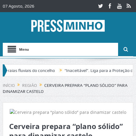
07 Agosto, 2026
Menu
aias fluviais do concelho
“Inaceitável”. Liga para a Proteção da Na
INÍCIO
REGIÃO
CERVEIRA PREPARA “PLANO SÓLIDO” PARA
DINAMIZAR CASTELO
Cerveira prepara “plano sólido”
para dinamizar castelo