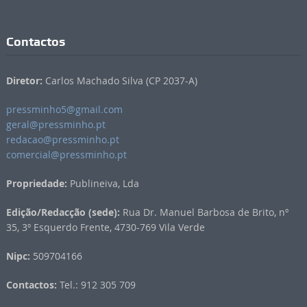
Contactos
Diretor:
Carlos Machado Silva (CP 2037-A)
pressminho5@gmail.com
geral@pressminho.pt
redacao@pressminho.pt
comercial@pressminho.pt
Propriedade:
Publineiva, Lda
Edição/Redacção (sede):
Rua Dr. Manuel Barbosa de Brito, nº
35, 3º Esquerdo Frente, 4730-769 Vila Verde
Nipc:
509704166
Contactos:
Tel.: 912 305 709