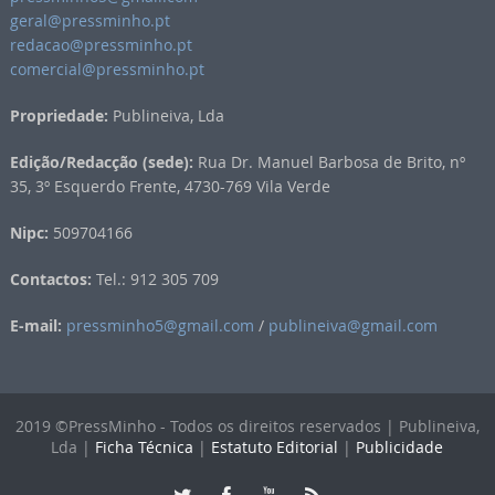
geral@pressminho.pt
redacao@pressminho.pt
comercial@pressminho.pt
Propriedade:
Publineiva, Lda
Edição/Redacção (sede):
Rua Dr. Manuel Barbosa de Brito, nº
35, 3º Esquerdo Frente, 4730-769 Vila Verde
Nipc:
509704166
Contactos:
Tel.: 912 305 709
E-mail:
pressminho5@gmail.com
/
publineiva@gmail.com
2019 ©PressMinho - Todos os direitos reservados | Publineiva,
Lda |
Ficha Técnica
|
Estatuto Editorial
|
Publicidade