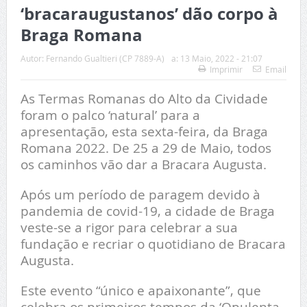
‘bracaraugustanos’ dão corpo à
Braga Romana
Autor:
Fernando Gualtieri (CP 7889-A)
a:
13 Maio, 2022 - 21:07
Imprimir
Email
As Termas Romanas do Alto da Cividade
foram o palco ‘natural’ para a
apresentação, esta sexta-feira, da Braga
Romana 2022. De 25 a 29 de Maio, todos
os caminhos vão dar a Bracara Augusta.
Após um período de paragem devido à
pandemia de covid-19, a cidade de Braga
veste-se a rigor para celebrar a sua
fundação e recriar o quotidiano de Bracara
Augusta.
Este evento “único e apaixonante”, que
celebra os primeiros tempos da ‘Opulenta