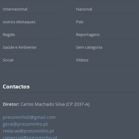
Internacional
Nacional
outros destaques
País
Região
Reportagens
Saúde e Ambiente
Sem categoria
Social
Vídeos
Contactos
Diretor:
Carlos Machado Silva (CP 2037-A)
pressminho5@gmail.com
geral@pressminho.pt
redacao@pressminho.pt
comercial@pressminho.pt