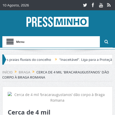
10 Agosto, 2026
Menu
raias fluviais do concelho
“Inaceitável”. Liga para a Proteção da N
o de trânsito no IC2 em Alcobaça
Igreja do Castelo de Cerveira asse
INÍCIO
BRAGA
CERCA DE 4 MIL ‘BRACARAUGUSTANOS’ DÃO
CORPO À BRAGA ROMANA
Cerca de 4 mil