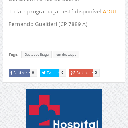
Toda a programação está disponível
AQUI
.
Fernando Gualtieri (CP 7889 A)
Tags:
Destaque Braga
em destaque
Partilhar
Tweet
Partilhar
0
0
0