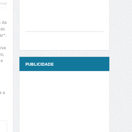
mail
a da
las
ar”.
iva
o,
 e
PUBLICIDADE
O
a a