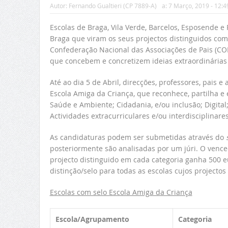
Autor:
Fernando Gualtieri (CP 7889-A)
a:
7 Março, 2019 - 12:4
Escolas de Braga, Vila Verde, Barcelos, Esposende e
Braga que viram os seus projectos distinguidos com 
Confederação Nacional das Associações de Pais (CONF
que concebem e concretizem ideias extraordinárias 
Até ao dia 5 de Abril, direcções, professores, pais 
Escola Amiga da Criança, que reconhece, partilha e 
Saúde e Ambiente; Cidadania, e/ou inclusão; Digita
Actividades extracurriculares e/ou interdisciplinares
As candidaturas podem ser submetidas através do
posteriormente são analisadas por um júri. O vence
projecto distinguido em cada categoria ganha 500 e
distinção/selo para todas as escolas cujos projectos
Escolas com selo Escola Amiga da Criança
Escola/Agrupamento
Categoria