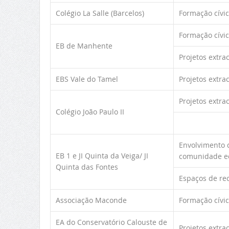
Colégio La Salle (Barcelos)
Formação cívi
Formação cívi
EB de Manhente
Projetos extra
EBS Vale do Tamel
Projetos extra
Projetos extra
Colégio João Paulo II
Envolvimento d
EB 1 e JI Quinta da Veiga/ JI
comunidade e
Quinta das Fontes
Espaços de rec
Associação Maconde
Formação cívi
EA do Conservatório Calouste de
Projetos extra