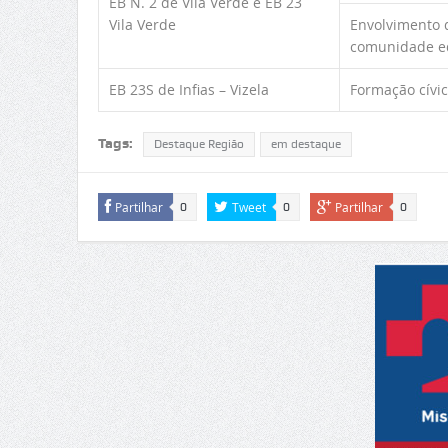
EB N. 2 de Vila Verde e EB 23
Vila Verde
Envolvimento d
comunidade e
EB 23S de Infias – Vizela
Formação cívi
Tags:
Destaque Região
em destaque
Partilhar
Tweet
Partilhar
0
0
0