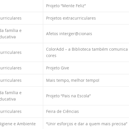
Projeto “Mente Feliz”
curriculares
Projetos extracurriculares
a família e
Afetos interger@cionais
ducativa
ColorAdd – a Biblioteca também comunica
curriculares
cores
curriculares
Projeto Give
curriculares
Mais tempo, melhor tempo!
a família e
Projeto “Pais na Escola”
ducativa
curriculares
Feira de Ciências
Higiene e Ambiente
“Unir esforços e dar a quem mais precisa”