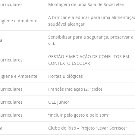
curriculares
Montagem de uma Sala de Snoezelen
A brincar e a educar para uma alimentaçã
Higiene e Ambiente
saudável alcançar
Sensibilizar para a segurança, preservar a
ca
vida
GESTÃO E MEDIAÇÃO DE CONFLITOS EM
curriculares
CONTEXTO ESCOLAR
Higiene e Ambiente
Hortas Biológicas
curriculares
Francês Iniciação (2.º ciclo)
curriculares
OLE Júnior
curriculares
“Incluir pelo gesto e pelo som”
ca
Clube do Riso – Projeto “Levar Sorrisos”