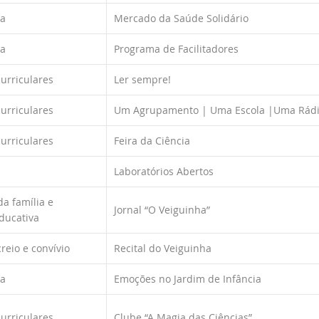
ca
Mercado da Saúde Solidário
ca
Programa de Facilitadores
curriculares
Ler sempre!
curriculares
Um Agrupamento | Uma Escola |Uma Rád
curriculares
Feira da Ciência
Laboratórios Abertos
a família e
Jornal “O Veiguinha”
ducativa
reio e convívio
Recital do Veiguinha
ca
Emoções no Jardim de Infância
curriculares
Clube “A Magia das Ciências”