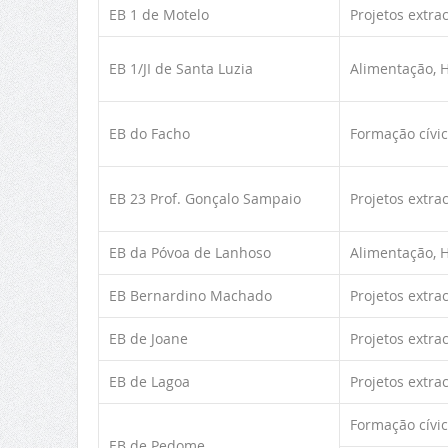
EB 1 de Motelo
Projetos extra
EB 1/JI de Santa Luzia
Alimentação, 
EB do Facho
Formação cívi
EB 23 Prof. Gonçalo Sampaio
Projetos extra
EB da Póvoa de Lanhoso
Alimentação, 
EB Bernardino Machado
Projetos extra
EB de Joane
Projetos extra
EB de Lagoa
Projetos extra
Formação cívi
EB de Pedome