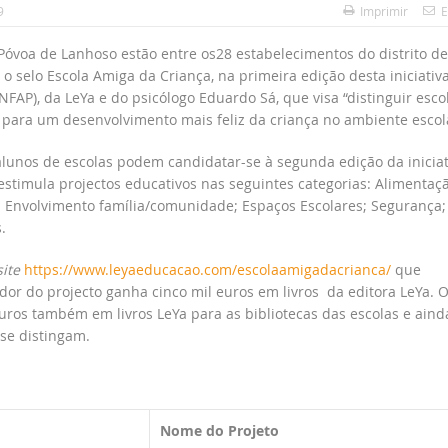
9
Imprimir
E
 Póvoa de Lanhoso estão entre os28 estabelecimentos do distrito de
o selo Escola Amiga da Criança, na primeira edição desta iniciativ
AP), da LeYa e do psicólogo Eduardo Sá, que visa “distinguir esco
para um desenvolvimento mais feliz da criança no ambiente escol
e alunos de escolas podem candidatar-se à segunda edição da iniciat
estimula projectos educativos nas seguintes categorias: Alimentaçã
l; Envolvimento família/comunidade; Espaços Escolares; Segurança;
.
site
https://www.leyaeducacao.com/escolaamigadacrianca
/
que
dor do projecto ganha cinco mil euros em livros da editora LeYa. 
uros também em livros LeYa para as bibliotecas das escolas e aind
 se distingam.
Nome do Projeto