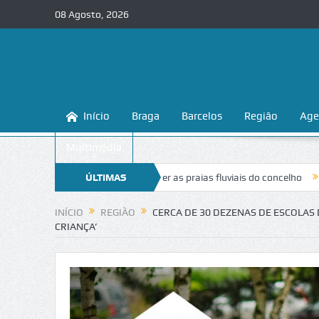
08 Agosto, 2026
Início
Braga
Barcelos
Região
Age
Multimédia
a a conhecer e proteger as praias fluviais do concelho
ÚLTIMAS
“Inaceitável”
NOTÍCIAS
INÍCIO
REGIÃO
CERCA DE 30 DEZENAS DE ESCOLAS 
CRIANÇA’