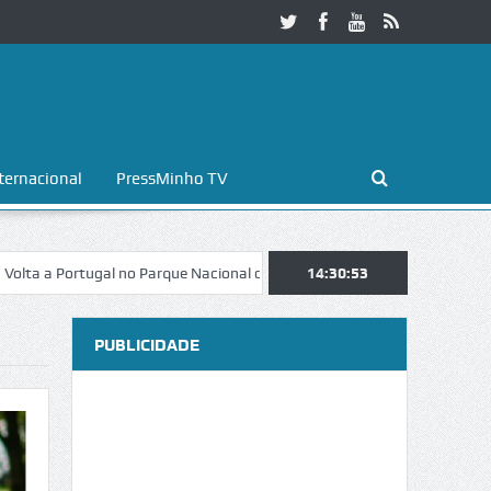
ternacional
PressMinho TV
gal no Parque Nacional da Peneda-Gerês
Esposende. Galaicofolia atra
14:30:55
PUBLICIDADE