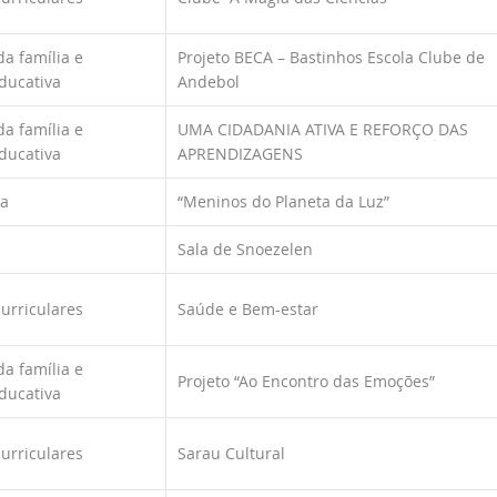
a família e
Projeto BECA – Bastinhos Escola Clube de
ducativa
Andebol
a família e
UMA CIDADANIA ATIVA E REFORÇO DAS
ducativa
APRENDIZAGENS
ca
“Meninos do Planeta da Luz”
Sala de Snoezelen
curriculares
Saúde e Bem-estar
a família e
Projeto “Ao Encontro das Emoções”
ducativa
curriculares
Sarau Cultural