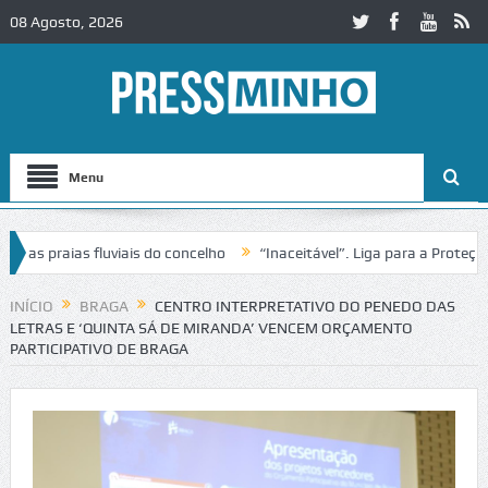
08 Agosto, 2026
Menu
praias fluviais do concelho
“Inaceitável”. Liga para a Proteção da 
ão de trânsito no IC2 em Alcobaça
Igreja do Castelo de Cerveira ass
INÍCIO
BRAGA
CENTRO INTERPRETATIVO DO PENEDO DAS
LETRAS E ‘QUINTA SÁ DE MIRANDA’ VENCEM ORÇAMENTO
PARTICIPATIVO DE BRAGA