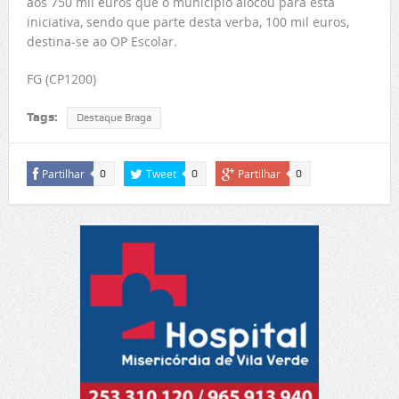
aos 750 mil euros que o município alocou para esta
iniciativa, sendo que parte desta verba, 100 mil euros,
destina-se ao OP Escolar.
FG (CP1200)
Tags:
Destaque Braga
Partilhar
Tweet
Partilhar
0
0
0