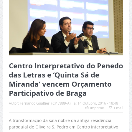
Centro Interpretativo do Penedo
das Letras e ‘Quinta Sá de
Miranda’ vencem Orçamento
Participativo de Braga
Autor:
Fernando Gualtieri (CP 7889-A)
a:
14 Outubro, 2016 - 18:48
Imprimir
Email
A transformação da sala nobre da antiga residência
paroquial de Oliveira S. Pedro em Centro Interpretativo