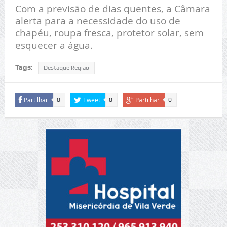
Com a previsão de dias quentes, a Câmara
alerta para a necessidade do uso de
chapéu, roupa fresca, protetor solar, sem
esquecer a água.
Tags:
Destaque Região
Partilhar
Tweet
Partilhar
0
0
0