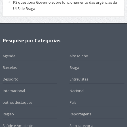
PS questiona Governo sobre funcionamento das urgências da
ULS de Braga
Pesquise por Categorias:
Agenda
Alto Minho
Barcelos
Braga
Desporto
Entrevistas
Internacional
Nacional
outros destaques
País
Região
Reportagens
Saúde e Ambiente
Sem categoria