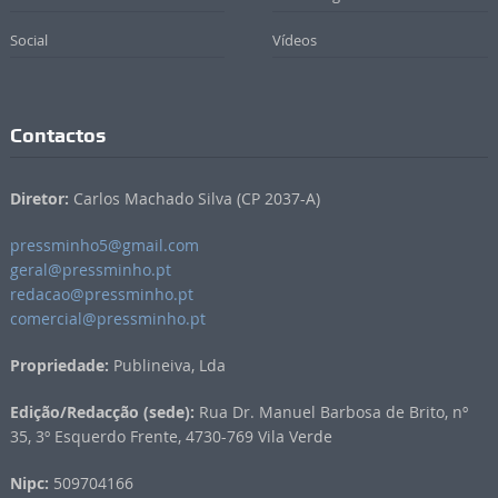
Social
Vídeos
Contactos
Diretor:
Carlos Machado Silva (CP 2037-A)
pressminho5@gmail.com
geral@pressminho.pt
redacao@pressminho.pt
comercial@pressminho.pt
Propriedade:
Publineiva, Lda
Edição/Redacção (sede):
Rua Dr. Manuel Barbosa de Brito, nº
35, 3º Esquerdo Frente, 4730-769 Vila Verde
Nipc:
509704166