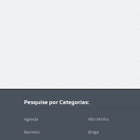
Pesquise por Categorias:
Agenda
Alto Minho
Barcelos
Braga