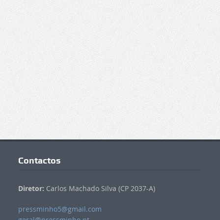
Contactos
Diretor:
Carlos Machado Silva (CP 2037-A)
pressminho5@gmail.com
geral@pressminho.pt