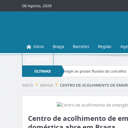
08 Agosto, 2026
Início
Braga
Barcelos
Região
Age
Multimédia
raga ensina a conhecer e proteger as praias fluviais do concelho
ÚLTIMAS
“Ina
NOTÍCIAS
INÍCIO
BRAGA
CENTRO DE ACOLHIMENTO DE EMERG
Centro de acolhimento de eme
doméstica abre em Braga