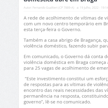
Autor:
Fernando Gualtieri (CP 7889-A)
a:
19 Julho, 2022 - 19:1
A rede de acolhimento de vítimas de vi
com um novo centro temporário em Br
esta terça-feira o Governo.
Também a casa abrigo de Bragança, que
violência doméstico, fazendo subir pa
Em comunicado, o Governo dá conta de
violência doméstica em Braga começa a
para 25 vagas de acolhimento de emer
“Este investimento constitui um esforç
de respostas para as vítimas de violên
encontro das reais necessidades das 
permanência na resposta, constituindo
governo”, lê-se no comunicado.