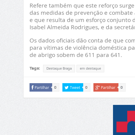
Refere também que este reforço surge 
das medidas de prevenção e combate à 
e que resulta de um esforço conjunto d
Isabel Almeida Rodrigues, e da secretá
Os dados oficiais dão conta de que c
para vítimas de violência doméstica p
de abrigo sobem de 611 para 641.
Tags:
Destaque Braga
em destaque
Partilhar
Tweet
Partilhar
0
0
0