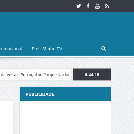
ternacional
PressMinho TV
a a Portugal no Parque Nacional da Peneda-Gerês
9:44:20
Esposende. Galaico
PUBLICIDADE