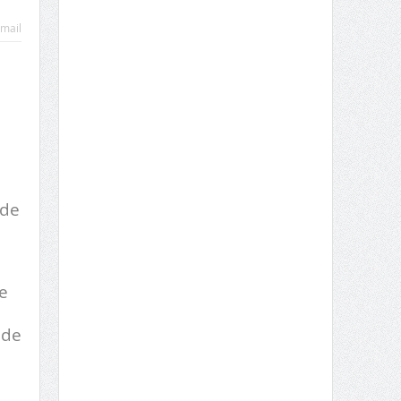
mail
 de
e
 de