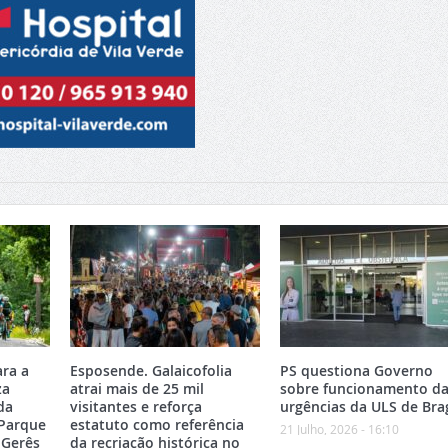
ara a
Esposende. Galaicofolia
PS questiona Governo
za
atrai mais de 25 mil
sobre funcionamento da
da
visitantes e reforça
urgências da ULS de Bra
 Parque
estatuto como referência
21 Julho, 2026 - 16:10
-Gerês
da recriação histórica no