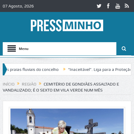
07 Agosto, 2026
Menu
praias fluviais do concelho
“Inaceitável”. Liga para a Proteção da 
ão de trânsito no IC2 em Alcobaça
Igreja do Castelo de Cerveira ass
INÍCIO
REGIÃO
CEMITÉRIO DE GONDIÃES ASSALTADO E
VANDALIZADO; É O SEXTO EM VILA VERDE NUM MÊS