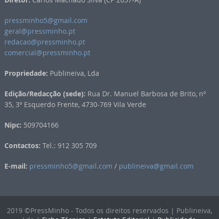
pressminho5@gmail.com
geral@pressminho.pt
redacao@pressminho.pt
comercial@pressminho.pt
Propriedade:
Publineiva, Lda
Edição/Redacção (sede):
Rua Dr. Manuel Barbosa de Brito, nº
35, 3º Esquerdo Frente, 4730-769 Vila Verde
Nipc:
509704166
Contactos:
Tel.: 912 305 709
E-mail:
pressminho5@gmail.com
/
publineiva@gmail.com
2019 ©PressMinho - Todos os direitos reservados | Publineiva,