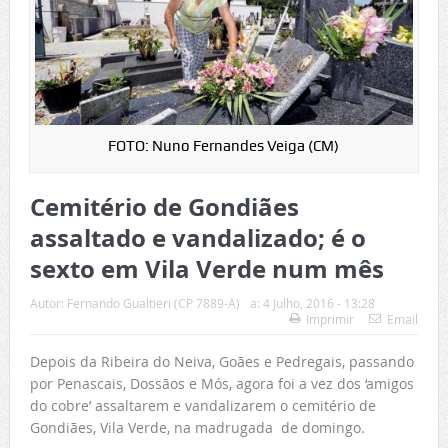
FOTO: Nuno Fernandes Veiga (CM)
Cemitério de Gondiães
assaltado e vandalizado; é o
sexto em Vila Verde num mês
Autor:
Fernando Gualtieri (CP 7889-A)
a:
4 Julho, 2016 - 13:28
Imprimir
Email
Depois da Ribeira do Neiva, Goães e Pedregais, passando
por Penascais, Dossãos e Mós, agora foi a vez dos ‘amigos
do cobre’ assaltarem e vandalizarem o cemitério de
Gondiães, Vila Verde, na madrugada de domingo.