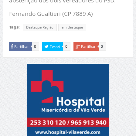
abstenção dos dois vereadores do PSD.
Fernando Gualtieri (CP 7889 A)
Tags:
Destaque Região
em destaque
Partilhar
Tweet
Partilhar
0
0
0