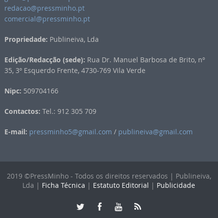
redacao@pressminho.pt
comercial@pressminho.pt
Propriedade:
Publineiva, Lda
Edição/Redacção (sede):
Rua Dr. Manuel Barbosa de Brito, nº
35, 3º Esquerdo Frente, 4730-769 Vila Verde
Nipc:
509704166
Contactos:
Tel.: 912 305 709
E-mail:
pressminho5@gmail.com
/
publineiva@gmail.com
2019 ©PressMinho - Todos os direitos reservados | Publineiva,
Lda |
Ficha Técnica
|
Estatuto Editorial
|
Publicidade