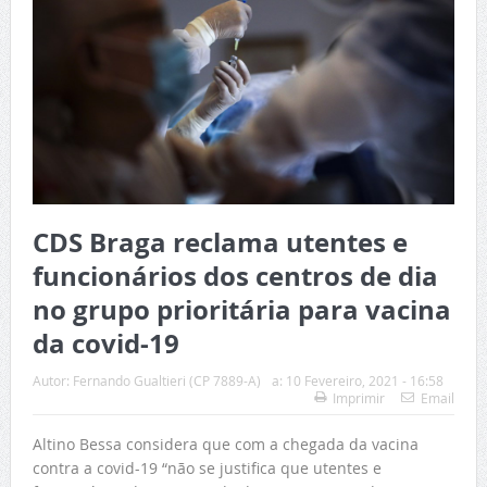
CDS Braga reclama utentes e
funcionários dos centros de dia
no grupo prioritária para vacina
da covid-19
Autor:
Fernando Gualtieri (CP 7889-A)
a:
10 Fevereiro, 2021 - 16:58
Imprimir
Email
Altino Bessa considera que com a chegada da vacina
contra a covid-19 “não se justifica que utentes e