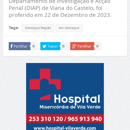
Departamento de Investigação e Acção
Penal (DIAP) de Viana do Castelo, foi
proferido em 22 de Dezembro de 2023.
Tags:
Destaque Região
em destaque
Partilhar
Tweet
Partilhar
0
0
0