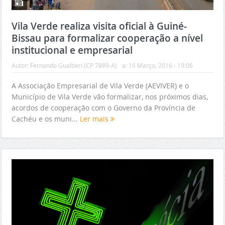
Vila Verde realiza visita oficial à Guiné-
Bissau para formalizar cooperação a nível
institucional e empresarial
Autor:
Fernando Gualtieri (CP 7889-A)
a:
16 Março, 2016 - 19:06
A Associação Empresarial de Vila Verde (AEVIVER) e o
Município de Vila Verde vão formalizar, nos próximos dias,
acordos de cooperação com o Governo da Província de
Cachéu e os muni...
Ler mais