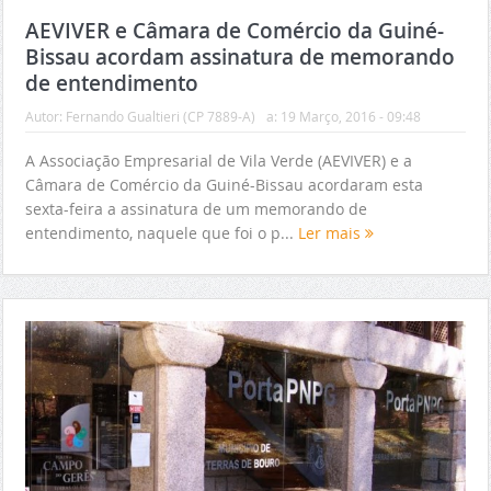
AEVIVER e Câmara de Comércio da Guiné-
Bissau acordam assinatura de memorando
de entendimento
Autor:
Fernando Gualtieri (CP 7889-A)
a:
19 Março, 2016 - 09:48
A Associação Empresarial de Vila Verde (AEVIVER) e a
Câmara de Comércio da Guiné-Bissau acordaram esta
sexta-feira a assinatura de um memorando de
entendimento, naquele que foi o p...
Ler mais