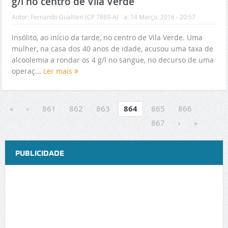
g/l no centro de Vila Verde
Autor:
Fernando Gualtieri (CP 7889-A)
a:
14 Março, 2016 - 20:57
Insólito, ao início da tarde, no centro de Vila Verde. Uma
mulher, na casa dos 40 anos de idade, acusou uma taxa de
alcoolemia a rondar os 4 g/l no sangue, no decurso de uma
operaç...
Ler mais
«
‹
861
862
863
864
865
866
867
›
»
PUBLICIDADE