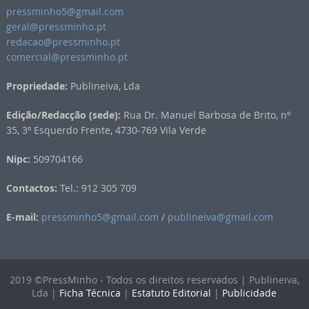
pressminho5@gmail.com
geral@pressminho.pt
redacao@pressminho.pt
comercial@pressminho.pt
Propriedade:
Publineiva, Lda
Edição/Redacção (sede):
Rua Dr. Manuel Barbosa de Brito, nº
35, 3º Esquerdo Frente, 4730-769 Vila Verde
Nipc:
509704166
Contactos:
Tel.: 912 305 709
E-mail:
pressminho5@gmail.com
/
publineiva@gmail.com
2019 ©PressMinho - Todos os direitos reservados | Publineiva,
Lda |
Ficha Técnica
|
Estatuto Editorial
|
Publicidade