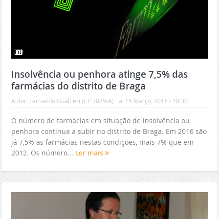
Insolvência ou penhora atinge 7,5% das
farmácias do distrito de Braga
Autor:
Fernando Gualtieri (CP 7889-A)
a:
15 Março, 2016 - 18:30
O número de farmácias em situação de insolvência ou
penhora continua a subir no distrito de Braga. Em 2016 são
já 7,5% as farmácias nestas condições, mais 7% que em
2012. Os número...
Ler mais