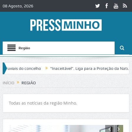
08 Agosto, 2026
Região
o concelho
“Inaceitável”. Liga para a Proteção da Natureza contest
o IC2 em Alcobaça
Igreja do Castelo de Cerveira assegura financiamen
INÍCIO
REGIÃO
Todas as notícias da região Minho.