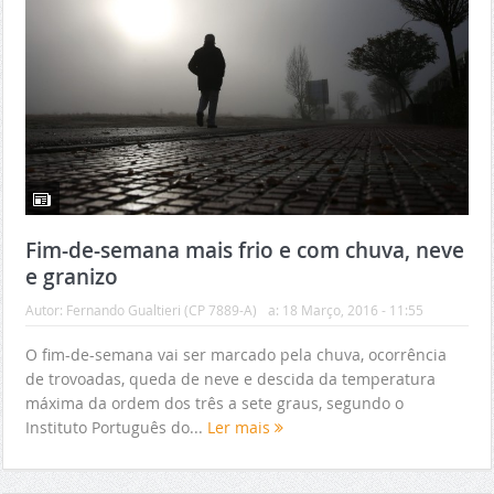
Fim-de-semana mais frio e com chuva, neve
e granizo
Autor:
Fernando Gualtieri (CP 7889-A)
a:
18 Março, 2016 - 11:55
O fim-de-semana vai ser marcado pela chuva, ocorrência
de trovoadas, queda de neve e descida da temperatura
máxima da ordem dos três a sete graus, segundo o
Instituto Português do...
Ler mais