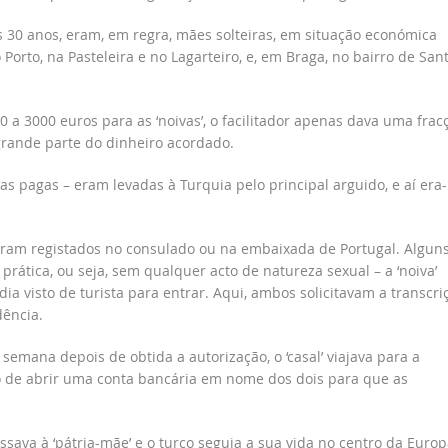
s 30 anos, eram, em regra, mães solteiras, em situação económica
o Porto, na Pasteleira e no Lagarteiro, e, em Braga, no bairro de San
a 3000 euros para as ‘noivas’, o facilitador apenas dava uma frac
grande parte do dinheiro acordado.
as pagas – eram levadas à Turquia pelo principal arguido, e aí era-
ram registados no consulado ou na embaixada de Portugal. Algun
rática, ou seja, sem qualquer acto de natureza sexual – a ‘noiva’
dia visto de turista para entrar. Aqui, ambos solicitavam a transcri
dência.
semana depois de obtida a autorização, o ‘casal’ viajava para a
do de abrir uma conta bancária em nome dos dois para que as
sava à ‘pátria-mãe’ e o turco seguia a sua vida no centro da Europ