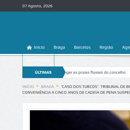
07 Agosto, 2026
Início
Braga
Barcelos
Região
Age
Multimédia
 ensina a conhecer e proteger as praias fluviais do concelho
ÚLTIMAS
“Inacei
NOTÍCIAS
INÍCIO
BRAGA
‘CASO DOS TURCOS’: TRIBUNAL DE
CONVENIÊNCIA A CINCO ANOS DE CADEIA DE PENA SUSP