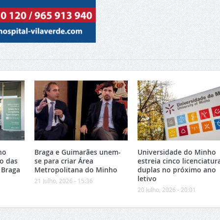
no
Braga e Guimarães unem-
Universidade do Minho
o das
se para criar Área
estreia cinco licenciatur
 Braga
Metropolitana do Minho
duplas no próximo ano
letivo
21 Julho, 2026 - 15:36
20 Julho, 2026 - 20:01