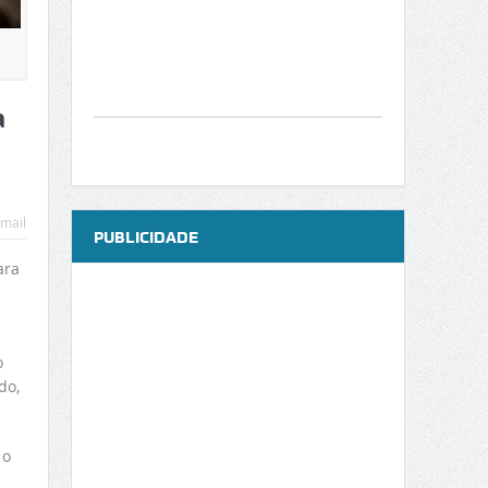
a
mail
PUBLICIDADE
ara
o
do,
 o