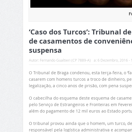
F
‘Caso dos Turcos’: Tribunal 
de casamentos de conveniênc
suspensa
Autor:
Fernando Gualtieri (CP 7889-A)
a:
6 Dezembro, 2016 - 
O Tribunal de Braga condenou, esta terça-feira, o ‘
casarem com homens turcos a troco de dinheiro, pe
legalização, a cinco anos de prisão, com pena suspe
O cabecilha do esquema deste esquema de casamento
pelo Serviço de Estrangeiros e Fronteiras em Fevere
além do pagamento de 12 mil euros ao Estado port
O tribunal provou ainda que o homem, um turco, de 
responsável pela logística administrativa e acompan