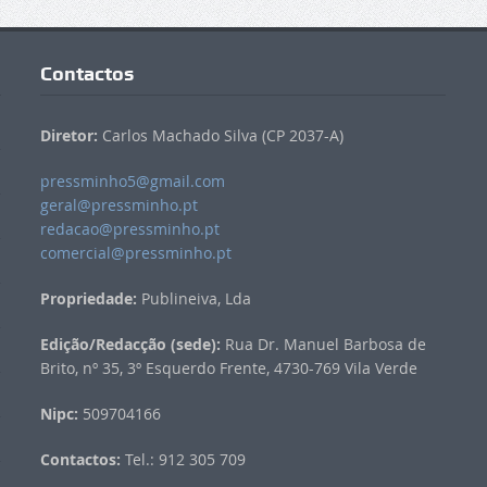
Contactos
Diretor:
Carlos Machado Silva (CP 2037-A)
pressminho5@gmail.com
geral@pressminho.pt
redacao@pressminho.pt
comercial@pressminho.pt
Propriedade:
Publineiva, Lda
Edição/Redacção (sede):
Rua Dr. Manuel Barbosa de
Brito, nº 35, 3º Esquerdo Frente, 4730-769 Vila Verde
Nipc:
509704166
Contactos:
Tel.: 912 305 709