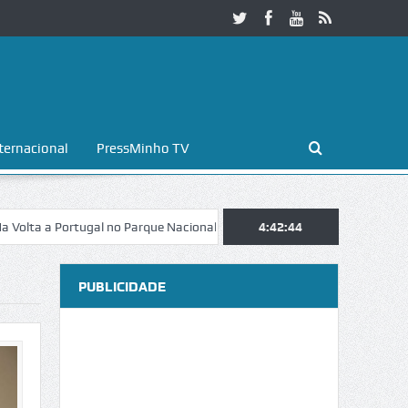
ternacional
PressMinho TV
 Portugal no Parque Nacional da Peneda-Gerês
4:42:45
Esposende. Galaicofoli
PUBLICIDADE