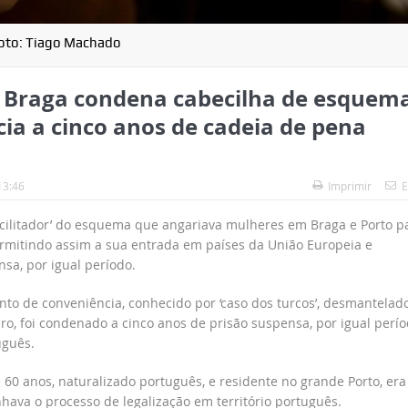
oto: Tiago Machado
de Braga condena cabecilha de esquem
ia a cinco anos de cadeia de pena
13:46
Imprimir
E
facilitador’ do esquema que angariava mulheres em Braga e Porto p
rmitindo assim a sua entrada em países da União Europeia e
nsa, por igual período.
 de conveniência, conhecido por ‘caso dos turcos’, desmantelad
iro, foi condenado a cinco anos de prisão suspensa, por igual perío
uguês.
60 anos, naturalizado português, e residente no grande Porto, era
hava o processo de legalização em território português.