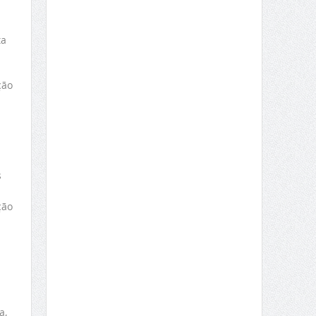
ta
ção
s
ção
a,