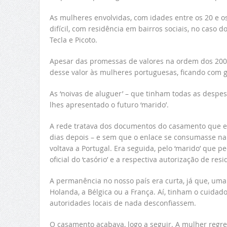
As mulheres envolvidas, com idades entre os 20 e o
difícil, com residência em bairros sociais, no caso d
Tecla e Picoto.
Apesar das promessas de valores na ordem dos 2000 
desse valor às mulheres portuguesas, ficando com 
As ‘noivas de aluguer’ – que tinham todas as despes
lhes apresentado o futuro ‘marido’.
A rede tratava dos documentos do casamento que e
dias depois – e sem que o enlace se consumasse na p
voltava a Portugal. Era seguida, pelo ‘marido’ que pe
oficial do ‘casório’ e a respectiva autorização de resi
A permanência no nosso país era curta, já que, uma 
Holanda, a Bélgica ou a França. Aí, tinham o cuida
autoridades locais de nada desconfiassem.
O casamento acabava, logo a seguir. A mulher regres