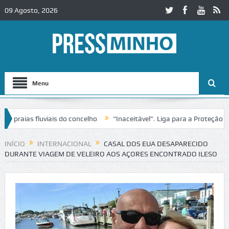
09 Agosto, 2026
Menu
raias fluviais do concelho
“Inaceitável”. Liga para a Proteção da N
o de trânsito no IC2 em Alcobaça
Igreja do Castelo de Cerveira asse
INÍCIO
INTERNACIONAL
CASAL DOS EUA DESAPARECIDO
DURANTE VIAGEM DE VELEIRO AOS AÇORES ENCONTRADO ILESO