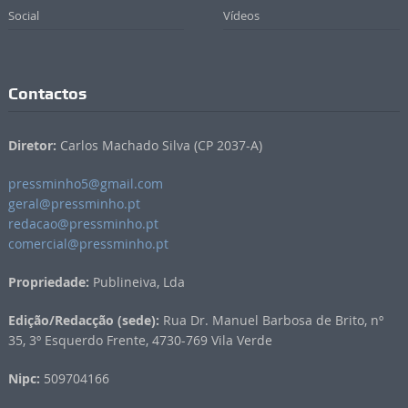
Social
Vídeos
Contactos
Diretor:
Carlos Machado Silva (CP 2037-A)
pressminho5@gmail.com
geral@pressminho.pt
redacao@pressminho.pt
comercial@pressminho.pt
Propriedade:
Publineiva, Lda
Edição/Redacção (sede):
Rua Dr. Manuel Barbosa de Brito, nº
35, 3º Esquerdo Frente, 4730-769 Vila Verde
Nipc:
509704166