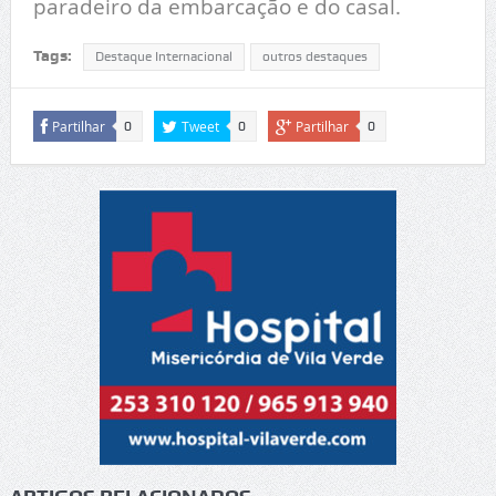
paradeiro da embarcação e do casal.
Tags:
Destaque Internacional
outros destaques
Partilhar
Tweet
Partilhar
0
0
0