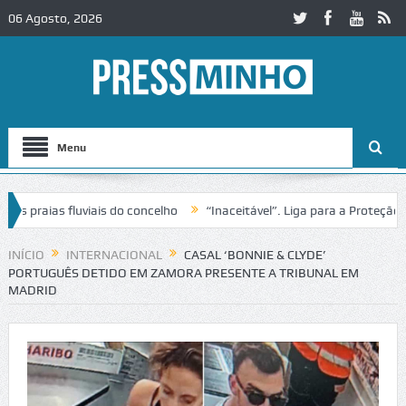
06 Agosto, 2026
Menu
raias fluviais do concelho
“Inaceitável”. Liga para a Proteção da N
o de trânsito no IC2 em Alcobaça
Igreja do Castelo de Cerveira asse
INÍCIO
INTERNACIONAL
CASAL ‘BONNIE & CLYDE’
PORTUGUÊS DETIDO EM ZAMORA PRESENTE A TRIBUNAL EM
MADRID