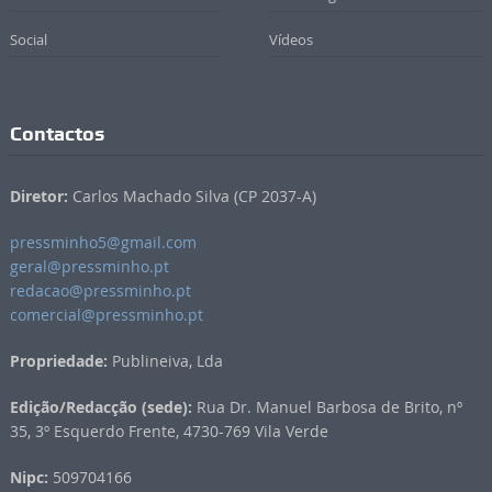
Social
Vídeos
Contactos
Diretor:
Carlos Machado Silva (CP 2037-A)
pressminho5@gmail.com
geral@pressminho.pt
redacao@pressminho.pt
comercial@pressminho.pt
Propriedade:
Publineiva, Lda
Edição/Redacção (sede):
Rua Dr. Manuel Barbosa de Brito, nº
35, 3º Esquerdo Frente, 4730-769 Vila Verde
Nipc:
509704166