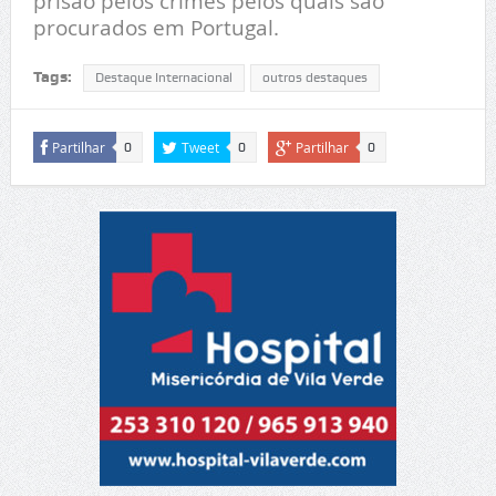
prisão pelos crimes pelos quais são
procurados em Portugal.
Tags:
Destaque Internacional
outros destaques
Partilhar
Tweet
Partilhar
0
0
0