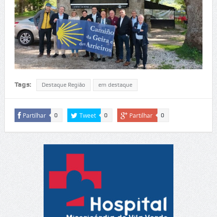
Tags:
Destaque Região
em destaque
Partilhar
Tweet
Partilhar
0
0
0