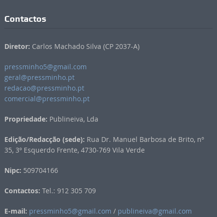
Contactos
Diretor:
Carlos Machado Silva (CP 2037-A)
pressminho5@gmail.com
geral@pressminho.pt
redacao@pressminho.pt
comercial@pressminho.pt
Propriedade:
Publineiva, Lda
Edição/Redacção (sede):
Rua Dr. Manuel Barbosa de Brito, nº
35, 3º Esquerdo Frente, 4730-769 Vila Verde
Nipc:
509704166
Contactos:
Tel.: 912 305 709
E-mail:
pressminho5@gmail.com
/
publineiva@gmail.com