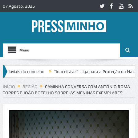
07 Agosto, 2026
Menu
ais do concelho
“Inaceitável”. Liga para a Proteção da Natureza co
ito no IC2 em Alcobaça
Igreja do Castelo de Cerveira assegura finan
INÍCIO
REGIÃO
CAMINHA CONVERSA COM ANTÓNIO ROMA
TORRES E JOÃO BOTELHO SOBRE ‘AS MENINAS EXEMPLARES’