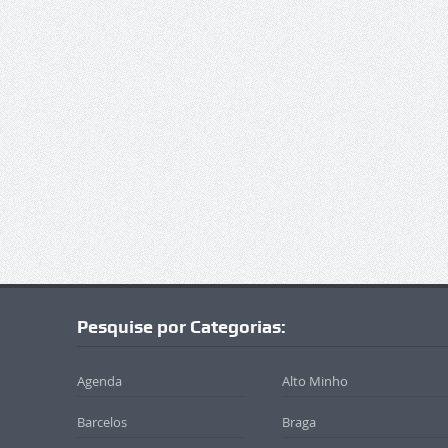
Pesquise por Categorias:
Agenda
Alto Minho
Barcelos
Braga