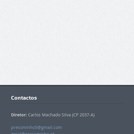
Contactos
Diretor:
Carlos Machado Silva (CP 2037-A)
pressminho5@gmail.com
geral@pressminho.pt