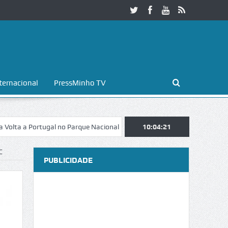
ternacional
PressMinho TV
 Portugal no Parque Nacional da Peneda-Gerês
10:04:22
Esposende. Galaicofoli
C
PUBLICIDADE