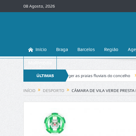
08 Agosto, 2026
Início
Braga
Barcelos
Região
Age
Multimédia
 ensina a conhecer e proteger as praias fluviais do concelho
ÚLTIMAS
“Inacei
NOTÍCIAS
INÍCIO
DESPORTO
CÂMARA DE VILA VERDE PRESTA