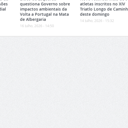
sões
questiona Governo sobre
atletas inscritos no XIV
ial
impactos ambientais da
Triatlo Longo de Camin
Volta a Portugal na Mata
deste domingo
de Albergaria
14 Julho, 2026 - 15:32
16 Julho, 2026 - 14:50