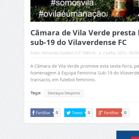
Câmara de Vila Verde prest
sub-19 do Vilaverdense FC
Autor:
Fernando Gualtieri (CP 7889-A)
a:
2 Junho, 2016 - 09:00
A Câmara de Vila Verde promove esta sexta-feira, p
homenagem à Equipa Feminina Sub-19 do Vilaverden
transacto, em futebol feminino.
Tags:
Destaque Desporto
Partilhar
Tweet
Partilhar
0
0
0