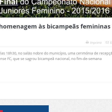
a homenagem às bicampeãs femininas
Imprimir
E
elas 18h30, no salão nobre do município, uma cerimónia de recepç
se FC, que se sagrou bicampeã nacional, no fim-de-semana