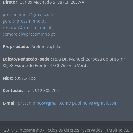
Diretor:
Carlos Machado Silva (CP 2037-A)
pressminho5@gmail.com
geral@pressminho.pt
redacao@pressminho.pt
comercial@pressminho.pt
Propriedade:
Publineiva, Lda
Edição/Redacção (sede):
Rua Dr. Manuel Barbosa de Brito, nº
35, 3º Esquerdo Frente, 4730-769 Vila Verde
Nipc:
509704166
Contactos:
Tel.: 912 305 709
E-mail:
pressminho5@gmail.com
/
publineiva@gmail.com
2019 ©PressMinho - Todos os direitos reservados | Publineiva,