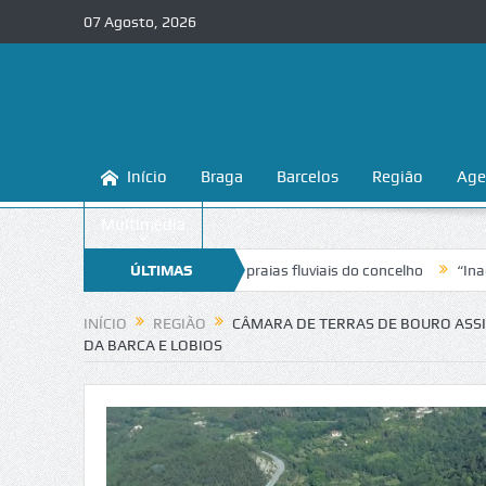
07 Agosto, 2026
Início
Braga
Barcelos
Região
Age
Multimédia
a a conhecer e proteger as praias fluviais do concelho
ÚLTIMAS
“Inaceitável”
NOTÍCIAS
INÍCIO
REGIÃO
CÂMARA DE TERRAS DE BOURO ASSI
DA BARCA E LOBIOS