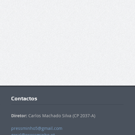
Contactos
Diretor:
Carlos Machado Silva (CP 2037-A)
pressminho5@gmail.com
geral@pressminho.pt