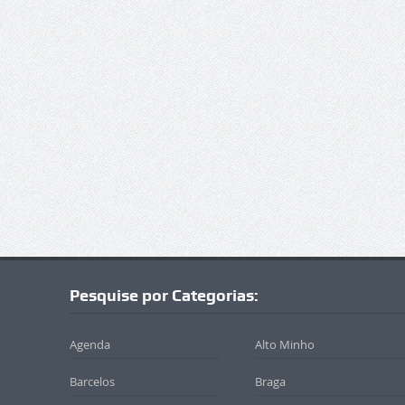
Pesquise por Categorias:
Agenda
Alto Minho
Barcelos
Braga