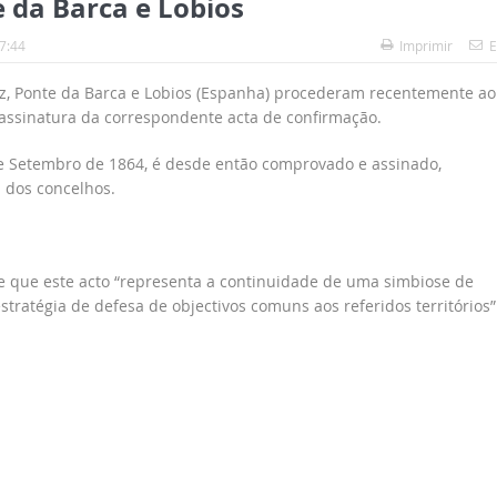
 da Barca e Lobios
7:44
Imprimir
E
ez, Ponte da Barca e Lobios (Espanha) procederam recentemente ao
 assinatura da correspondente acta de confirmação.
de Setembro de 1864, é desde então comprovado e assinado,
 dos concelhos.
 que este acto “representa a continuidade de uma simbiose de
tratégia de defesa de objectivos comuns aos referidos territórios”