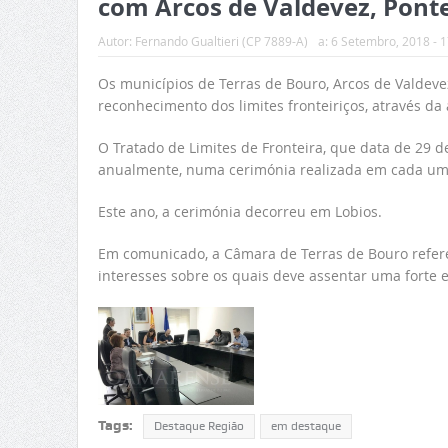
com Arcos de Valdevez, Ponte
Autor:
Fernando Gualtieri (CP 7889-A)
a:
6 Setembro, 2018 - 1
Os municípios de Terras de Bouro, Arcos de Valdev
reconhecimento dos limites fronteiriços, através da
O Tratado de Limites de Fronteira, que data de 29 
anualmente, numa cerimónia realizada em cada um
Este ano, a cerimónia decorreu em Lobios.
Em comunicado, a Câmara de Terras de Bouro refere
interesses sobre os quais deve assentar uma forte es
Tags:
Destaque Região
em destaque