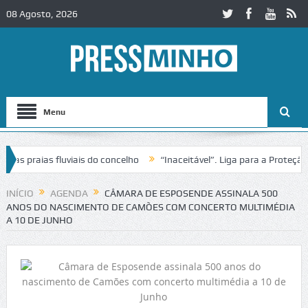
08 Agosto, 2026
Menu
praias fluviais do concelho
“Inaceitável”. Liga para a Proteção da
ção de trânsito no IC2 em Alcobaça
Igreja do Castelo de Cerveira as
INÍCIO
AGENDA
CÂMARA DE ESPOSENDE ASSINALA 500
ANOS DO NASCIMENTO DE CAMÕES COM CONCERTO MULTIMÉDIA
A 10 DE JUNHO