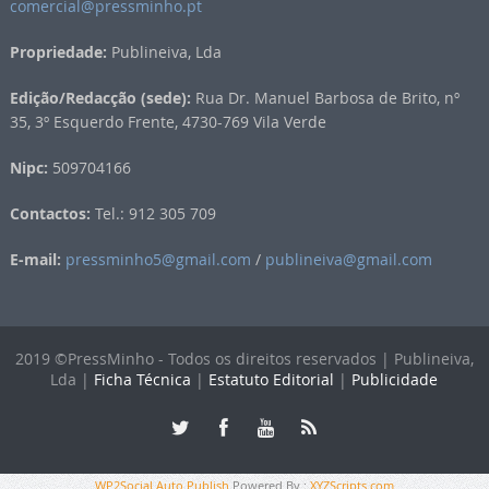
comercial@pressminho.pt
Propriedade:
Publineiva, Lda
Edição/Redacção (sede):
Rua Dr. Manuel Barbosa de Brito, nº
35, 3º Esquerdo Frente, 4730-769 Vila Verde
Nipc:
509704166
Contactos:
Tel.: 912 305 709
E-mail:
pressminho5@gmail.com
/
publineiva@gmail.com
2019 ©PressMinho - Todos os direitos reservados | Publineiva,
Lda |
Ficha Técnica
|
Estatuto Editorial
|
Publicidade
WP2Social Auto Publish
Powered By :
XYZScripts.com