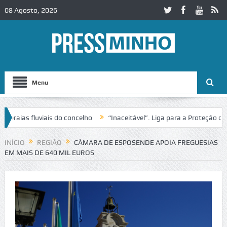
08 Agosto, 2026
Menu
as fluviais do concelho
“Inaceitável”. Liga para a Proteção da Natu
e trânsito no IC2 em Alcobaça
Igreja do Castelo de Cerveira assegur
INÍCIO
REGIÃO
CÂMARA DE ESPOSENDE APOIA FREGUESIAS
EM MAIS DE 640 MIL EUROS