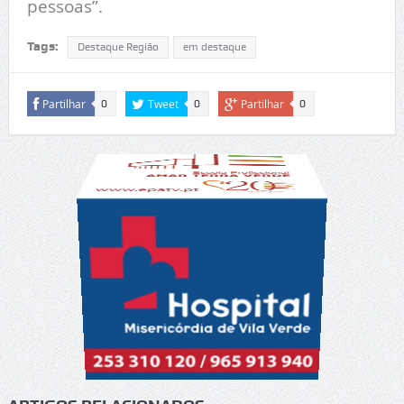
pessoas”.
Tags:
Destaque Região
em destaque
Partilhar
Tweet
Partilhar
0
0
0