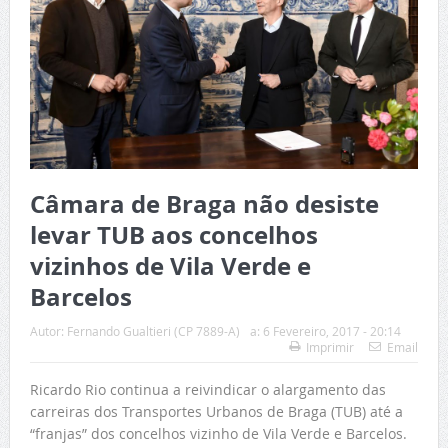
Câmara de Braga não desiste
levar TUB aos concelhos
vizinhos de Vila Verde e
Barcelos
Autor:
Fernando Gualtieri (CP 7889-A)
a:
6 Fevereiro, 2017 - 20:14
Imprimir
Email
Ricardo Rio continua a reivindicar o alargamento das
carreiras dos Transportes Urbanos de Braga (TUB) até a
“franjas” dos concelhos vizinho de Vila Verde e Barcelos.