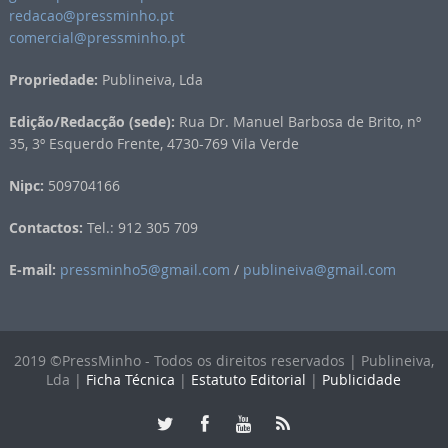
redacao@pressminho.pt
comercial@pressminho.pt
Propriedade:
Publineiva, Lda
Edição/Redacção (sede):
Rua Dr. Manuel Barbosa de Brito, nº
35, 3º Esquerdo Frente, 4730-769 Vila Verde
Nipc:
509704166
Contactos:
Tel.: 912 305 709
E-mail:
pressminho5@gmail.com
/
publineiva@gmail.com
2019 ©PressMinho - Todos os direitos reservados | Publineiva,
Lda |
Ficha Técnica
|
Estatuto Editorial
|
Publicidade