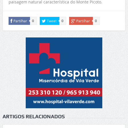
paisagem natural característica do Monte Picoto.
Partilhar
Tweet
Partilhar
0
0
0
ARTIGOS RELACIONADOS