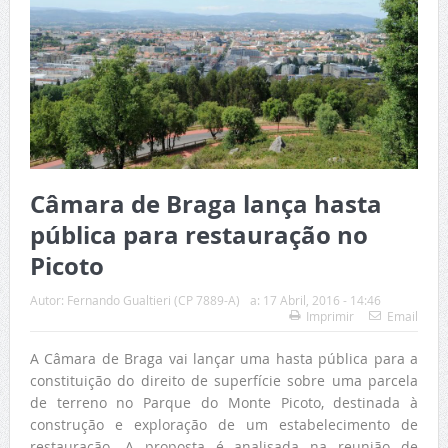
Câmara de Braga lança hasta
pública para restauração no
Picoto
Autor:
Fernando Gualtieri (CP 7889-A)
a:
17 Abril, 2016 - 14:46
Imprimir
Email
A Câmara de Braga vai lançar uma hasta pública para a
constituição do direito de superfície sobre uma parcela
de terreno no Parque do Monte Picoto, destinada à
construção e exploração de um estabelecimento de
restauração. A proposta é analisada na reunião de