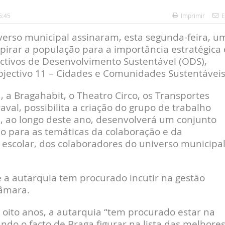
6:45
Imprimir
E
erso municipal assinaram, esta segunda-feira, u
pirar a população para a importância estratégica
tivos de Desenvolvimento Sustentável (ODS),
ectivo 11 – Cidades e Comunidades Sustentáveis
 a Bragahabit, o Theatro Circo, os Transportes
val, possibilita a criação do grupo de trabalho
e, ao longo deste ano, desenvolverá um conjunto
ão para as temáticas da colaboração e da
escolar, dos colaboradores do universo municipal
e a autarquia tem procurado incutir na gestão
Câmara.
 oito anos, a autarquia “tem procurado estar na
do o facto de Braga figurar na lista das melhore