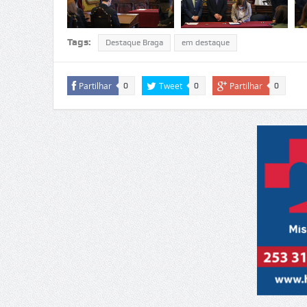
Tags:
Destaque Braga
em destaque
Partilhar
Tweet
Partilhar
0
0
0