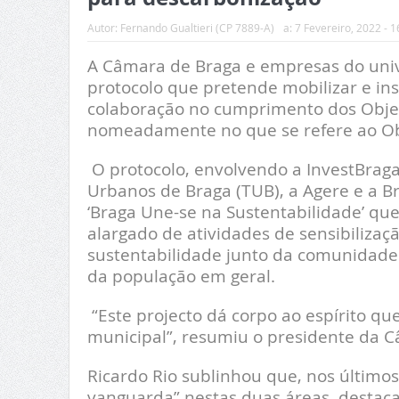
Autor:
Fernando Gualtieri (CP 7889-A)
a:
7 Fevereiro, 2022 - 1
A Câmara de Braga e empresas do univ
protocolo que pretende mobilizar e ins
colaboração no cumprimento dos Objec
nomeadamente no que se refere ao Obj
O protocolo, envolvendo a InvestBraga,
Urbanos de Braga (TUB), a Agere e a Bra
‘Braga Une-se na Sustentabilidade’ qu
alargado de atividades de sensibilizaç
sustentabilidade junto da comunidade 
da população em geral.
“Este projecto dá corpo ao espírito qu
municipal”, resumiu o presidente da 
Ricardo Rio sublinhou que, nos últimos
vanguarda” nestas duas áreas, destacan