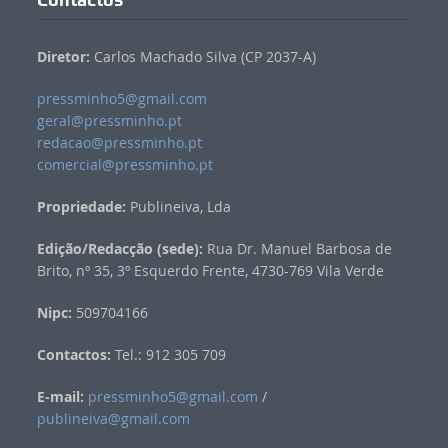
Diretor:
Carlos Machado Silva (CP 2037-A)
pressminho5@gmail.com
geral@pressminho.pt
redacao@pressminho.pt
comercial@pressminho.pt
Propriedade:
Publineiva, Lda
Edição/Redacção (sede):
Rua Dr. Manuel Barbosa de
Brito, nº 35, 3º Esquerdo Frente, 4730-769 Vila Verde
Nipc:
509704166
Contactos:
Tel.: 912 305 709
E-mail:
pressminho5@gmail.com
/
publineiva@gmail.com