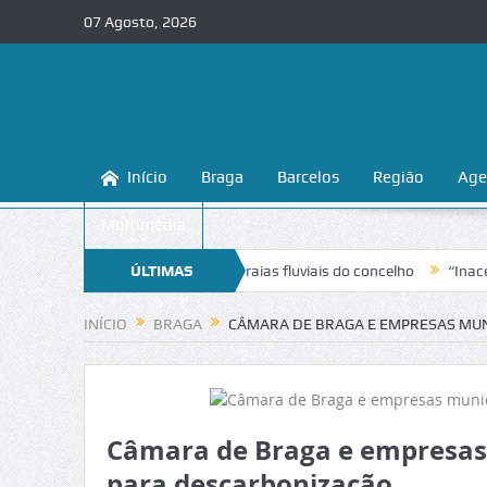
07 Agosto, 2026
Início
Braga
Barcelos
Região
Age
Multimédia
a a conhecer e proteger as praias fluviais do concelho
ÚLTIMAS
“Inaceitável”
NOTÍCIAS
INÍCIO
BRAGA
CÂMARA DE BRAGA E EMPRESAS MUN
Câmara de Braga e empresas 
para descarbonização