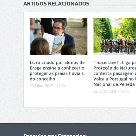
ARTIGOS RELACIONADOS
Livro criado por alunos de
“Inaceitável”. Liga p
Braga ensina a conhecer e
Proteção da Nature
proteger as praias fluviais
contesta passagem 
do concelho
Volta a Portugal no
Nacional da Peneda
23 Julho, 2026 - 11:04
22 Julho, 2026 - 13:45
Pesquise por Categorias: