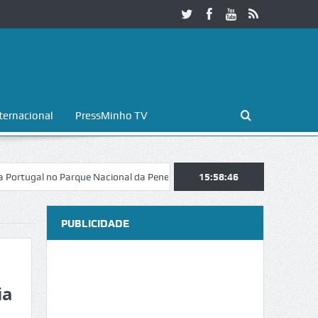
ternacional
PressMinho TV
gal no Parque Nacional da Peneda-Gerês
Esposende. Galaicofolia atra
15:58:47
PUBLICIDADE
ia