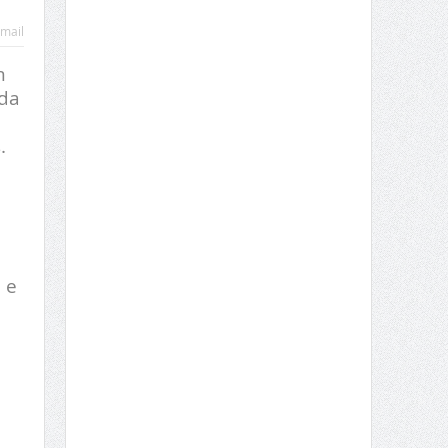
mail
m
 da
.
 e
s