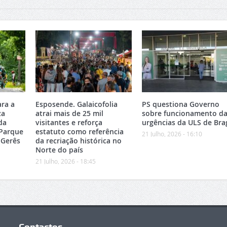
ara a
Esposende. Galaicofolia
PS questiona Governo
za
atrai mais de 25 mil
sobre funcionamento da
da
visitantes e reforça
urgências da ULS de Bra
 Parque
estatuto como referência
21 Julho, 2026 - 16:10
-Gerês
da recriação histórica no
Norte do país
21 Julho, 2026 - 18:45
Contactos