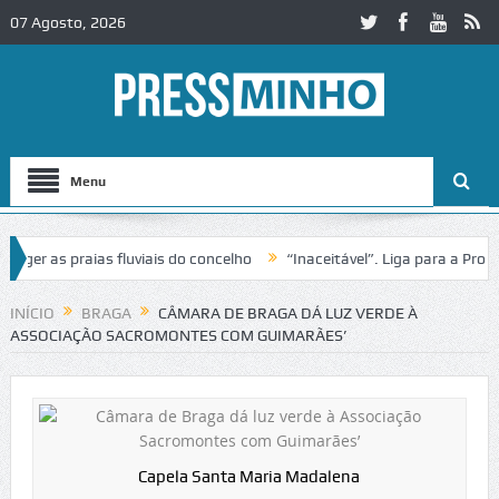
07 Agosto, 2026
Menu
 as praias fluviais do concelho
“Inaceitável”. Liga para a Proteção
eração de trânsito no IC2 em Alcobaça
Igreja do Castelo de Cerveir
INÍCIO
BRAGA
CÂMARA DE BRAGA DÁ LUZ VERDE À
ASSOCIAÇÃO SACROMONTES COM GUIMARÃES’
Capela Santa Maria Madalena