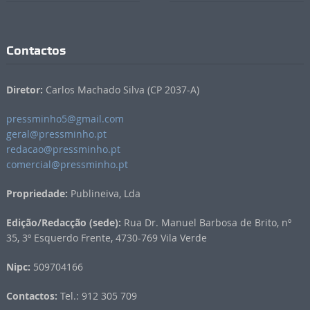
Contactos
Diretor:
Carlos Machado Silva (CP 2037-A)
pressminho5@gmail.com
geral@pressminho.pt
redacao@pressminho.pt
comercial@pressminho.pt
Propriedade:
Publineiva, Lda
Edição/Redacção (sede):
Rua Dr. Manuel Barbosa de Brito, nº
35, 3º Esquerdo Frente, 4730-769 Vila Verde
Nipc:
509704166
Contactos:
Tel.: 912 305 709