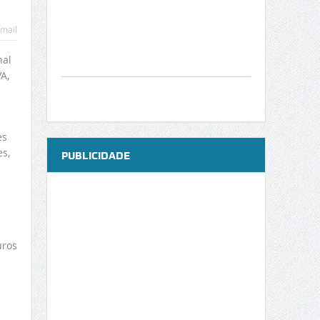
mail
nal
A,
es
es,
PUBLICIDADE
uros