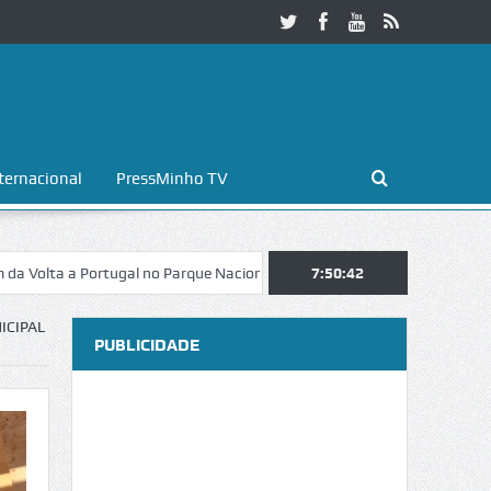
ternacional
PressMinho TV
a Portugal no Parque Nacional da Peneda-Gerês
7:50:43
Esposende. Galaicofol
ICIPAL
PUBLICIDADE