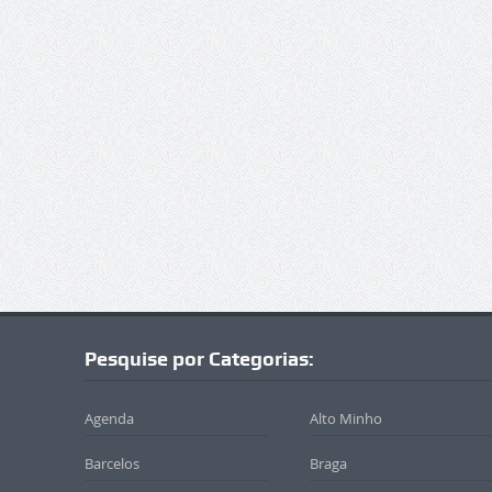
Pesquise por Categorias:
Agenda
Alto Minho
Barcelos
Braga