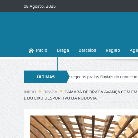
08 Agosto, 2026
Início
Braga
Barcelos
Região
Age
Multimédia
a ensina a conhecer e proteger as praias fluviais do concelho
ÚLTIMAS
“Inace
NOTÍCIAS
INÍCIO
BRAGA
CÂMARA DE BRAGA AVANÇA COM EMP
E DO EIXO DESPORTIVO DA RODOVIA