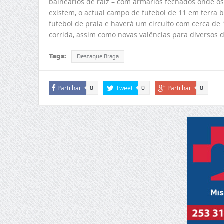
balneários de raiz – com armários fechados onde os
existem, o actual campo de futebol de 11 em terra b
futebol de praia e haverá um circuito com cerca d
corrida, assim como novas valências para diversos d
Tags:
Destaque Braga
Partilhar
Tweet
Partilhar
0
0
0