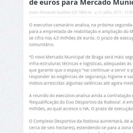
de euros para Mercado Munici
Autor:
Fernando Gualtieri (CP 7889-A)
a:
21 Julho, 2017 - 17:3
O executivo camarário analisa, na próxima segunda-
para a empreitada de reabilitação e ampliação do M
se cifra nos 4,5 milhões de euros. O prazo de execu
comunitário.
“O novo Mercado Municipal de Braga será mais seguro
infra-estruturas técnicas e logísticas, adequadas às
que garante que o espaço “vai continuar a servir o 
responder às exigências de segurança, higiene e sa
motivo acrescidas algumas valências até agora inexis
A reunião do executivo analisa ainda a contratação
‘Requalificação do Eixo Desportivo da Rodovia’. A em
milhões, ao qual acresce o IVA. O prazo de execução
O Complexo Desportivo da Rodovia aumentará, de ac
cerca de seis hectares), estendendo-se para a zona 