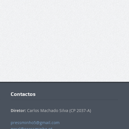
Contactos
Diretor:
Carlos Machado Silva (CP 2037-A)
pressminho5@gmail.com
geral@pressminho.pt