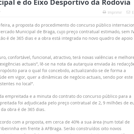
pal e do Eixo Desportivo da Rodovia
7
Imprimir
E
feira, a proposta do procedimento do concurso público internacio
ercado Municipal de Braga, cujo preço contratual estimado, sem IV
ção é de 365 dias e a obra está integrada no novo quadro de apoio
, confortável, funcional, atractivo, terá novas valências e melhor
 exigências actuais”, lê-se na nota da autarquia enviada às redacçõ
propósito para o qual foi concebido, actualizando-se de forma a
úde em vigor, quer a dinâmicas de negócio actuais, sendo por este
tentes no local”.
 da empreitada e a minuta do contrato do concurso público para a
preitada foi adjudicada pelo preço contratual de 2, 9 milhões de e
 da obra é de 365 dias.
ordo com a proposta, em cerca de 40% a sua área (num total de
ribeirinha em frente à AFBraga. Serão construídos oito novos