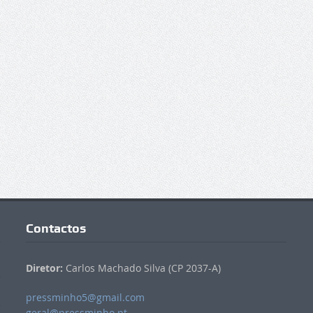
Contactos
Diretor:
Carlos Machado Silva (CP 2037-A)
pressminho5@gmail.com
geral@pressminho.pt