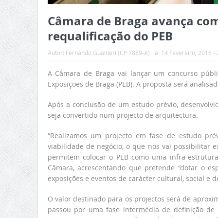
Câmara de Braga avança com 
requalificação do PEB
Autor:
Fernando Gualtieri (CP 7889-A)
a:
14 Fevereiro, 2016 - 
A Câmara de Braga vai lançar um concurso públi
Exposições de Braga (PEB). A proposta será analisa
Após a conclusão de um estudo prévio, desenvolvid
seja convertido num projecto de arquitectura.
“Realizamos um projecto em fase de estudo prévi
viabilidade de negócio, o que nos vai possibilita
permitem colocar o PEB como uma infra-estrutura 
Câmara, acrescentando que pretende “dotar o espa
exposições e eventos de carácter cultural, social e d
O valor destinado para os projectos será de aproxi
passou por uma fase intermédia de definição de 