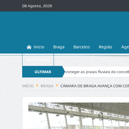
08 Agosto, 2026
Início
Braga
Barcelos
Região
Age
Multimédia
raga ensina a conhecer e proteger as praias fluviais do concelho
ÚLTIMAS
“In
NOTÍCIAS
INÍCIO
BRAGA
CÂMARA DE BRAGA AVANÇA COM CON