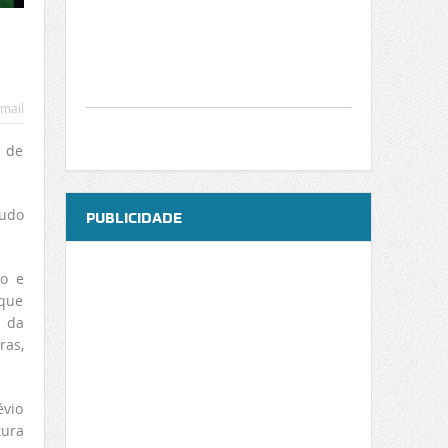
mail
e de
tudo
PUBLICIDADE
ão e
 que
e da
ras,
évio
tura