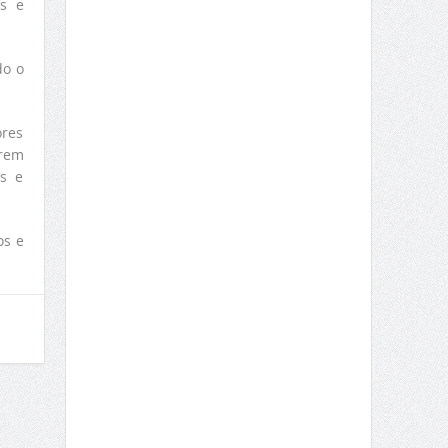
os e
do o
ores
erem
os e
os e