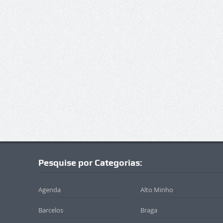
Pesquise por Categorias:
Agenda
Alto Minho
Barcelos
Braga