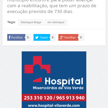
com a reabilitação, que tem um prazo de
execução previsto de 730 dias
.
Tags:
Destaque Braga
em destaque
Partilhar
Tweet
Partilhar
0
0
0