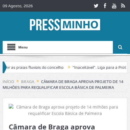
09 Agosto, 2026
Menu
as praias fluviais do concelho
“Inaceitável”. Liga para a Proteção 
ração de trânsito no IC2 em Alcobaça
Igreja do Castelo de Cerveira
INÍCIO
BRAGA
CÂMARA DE BRAGA APROVA PROJETO DE 14
MILHÕES PARA REQUALIFICAR ESCOLA BÁSICA DE PALMEIRA
Câmara de Braga aprova