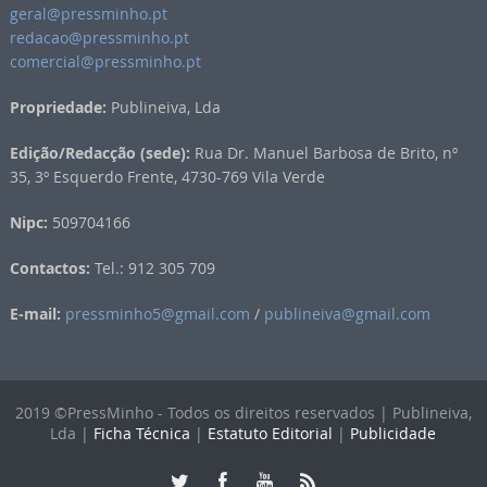
geral@pressminho.pt
redacao@pressminho.pt
comercial@pressminho.pt
Propriedade:
Publineiva, Lda
Edição/Redacção (sede):
Rua Dr. Manuel Barbosa de Brito, nº
35, 3º Esquerdo Frente, 4730-769 Vila Verde
Nipc:
509704166
Contactos:
Tel.: 912 305 709
E-mail:
pressminho5@gmail.com
/
publineiva@gmail.com
2019 ©PressMinho - Todos os direitos reservados | Publineiva,
Lda |
Ficha Técnica
|
Estatuto Editorial
|
Publicidade