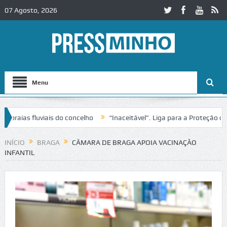
07 Agosto, 2026
Menu
aias fluviais do concelho
“Inaceitável”. Liga para a Proteção da Na
 de trânsito no IC2 em Alcobaça
Igreja do Castelo de Cerveira asseg
INÍCIO
BRAGA
CÂMARA DE BRAGA APOIA VACINAÇÃO
INFANTIL