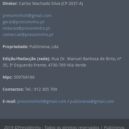
Diretor:
Carlos Machado Silva (CP 2037-A)
pressminho5@gmail.com
geral@pressminho.pt
redacao@pressminho.pt
comercial@pressminho.pt
Propriedade:
Publineiva, Lda
Edição/Redacção (sede):
Rua Dr. Manuel Barbosa de Brito, nº
35, 3º Esquerdo Frente, 4730-769 Vila Verde
Nipc:
509704166
Contactos:
Tel.: 912 305 709
E-mail:
pressminho5@gmail.com
/
publineiva@gmail.com
2019 ©PressMinho - Todos os direitos reservados | Publineiva,