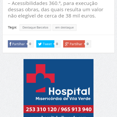
– Acessibilidades 360.º, para execução
dessas obras, das quais resulta um valor
não elegível de cerca de 38 mil euros.
Tags:
Destaque Barcelos
em destaque
Partilhar
Tweet
Partilhar
0
0
0