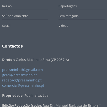
Região
Reportagens
Saúde e Ambiente
Sem categoria
Social
Vídeos
Contactos
Diretor:
Carlos Machado Silva (CP 2037-A)
pressminho5@gmail.com
geral@pressminho.pt
redacao@pressminho.pt
comercial@pressminho.pt
Propriedade:
Publineiva, Lda
Edição/Redacção (sede):
Rua Dr. Manuel Barbosa de Brito, nº