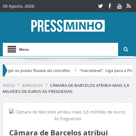
09 Agosto, 2026
Menu
r as praias fluviais do concelho
“Inaceitável”. Liga para a Proteçã
peração de trânsito no IC2 em Alcobaça
Igreja do Castelo de Cervei
INÍCIO
BARCELOS
CÂMARA DE BARCELOS ATRIBUI MAIS 3,6
MILHÕES DE EUROS ÀS FREGUESIAS
Câmara de Barcelos atribui