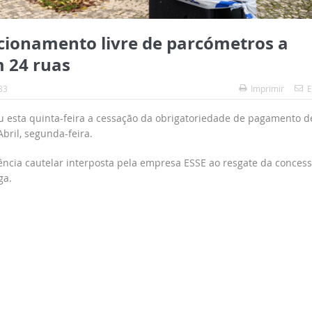
ionamento livre de parcómetros a
m 24 ruas
33
Imprimir
E
u esta quinta-feira a cessação da obrigatoriedade de pagamento d
bril, segunda-feira.
ência cautelar interposta pela empresa ESSE ao resgate da conces
ga.