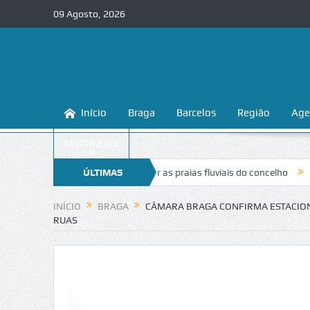
09 Agosto, 2026
Início
Braga
Barcelos
Região
Age
Multimédia
ina a conhecer e proteger as praias fluviais do concelho
ÚLTIMAS
“Inaceitáve
NOTÍCIAS
INÍCIO
BRAGA
CÂMARA BRAGA CONFIRMA ESTACION
RUAS