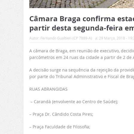
Câmara Braga confirma estac
partir desta segunda-feira e
Autor:
Fernando Gualtieri (CP 7889-A)
a:
29 Março, 2018 - 19:
A câmara de Braga, em reunião de executivo, decidi
parcómetros em 24 ruas da cidade a partir de 2 de A
A decisão surge na sequência da rejeição da provid
por parte do Tribunal Administrativo e Fiscal de Bra
RUAS ABRANGIDAS
– Carandá (envolvente ao Centro de Saúde);
– Praça Dr. Cândido Costa Pires;
– Praça Faculdade de Filosofia;