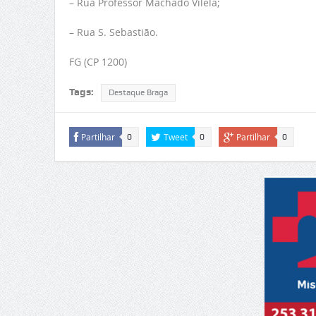
– Rua Professor Machado Vilela;
– Rua S. Sebastião.
FG (CP 1200)
Tags:
Destaque Braga
Partilhar
Tweet
Partilhar
0
0
0