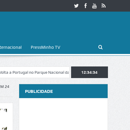
ternacional
PressMinho TV
tugal no Parque Nacional da Peneda-Gerês
12:34:35
Esposende. Galaicofolia at
EM 24
PUBLICIDADE