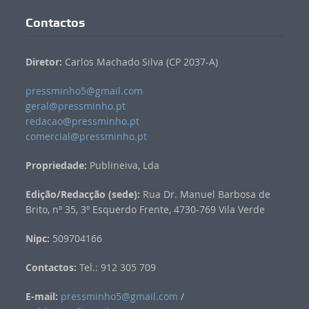
Contactos
Diretor:
Carlos Machado Silva (CP 2037-A)
pressminho5@gmail.com
geral@pressminho.pt
redacao@pressminho.pt
comercial@pressminho.pt
Propriedade:
Publineiva, Lda
Edição/Redacção (sede):
Rua Dr. Manuel Barbosa de
Brito, nº 35, 3º Esquerdo Frente, 4730-769 Vila Verde
Nipc:
509704166
Contactos:
Tel.: 912 305 709
E-mail:
pressminho5@gmail.com
/