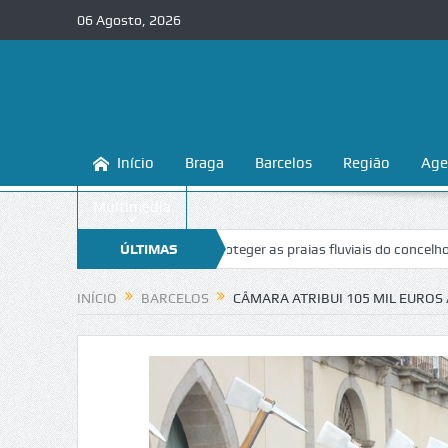
06 Agosto, 2026
Início
Braga
Barcelos
Região
Age
Multimédia
raga ensina a conhecer e proteger as praias fluviais do concelho
ÚLTIMAS
“Ina
NOTÍCIAS
INÍCIO
BARCELOS
CÂMARA ATRIBUI 105 MIL EURO