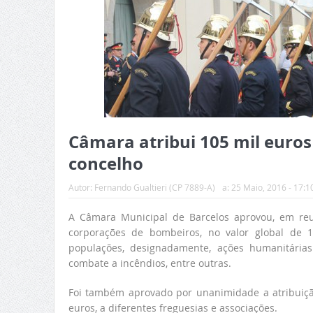
Câmara atribui 105 mil euro
concelho
Autor:
Fernando Gualtieri (CP 7889-A)
a:
25 Maio, 2016 - 17:1
A Câmara Municipal de Barcelos aprovou, em reun
corporações de bombeiros, no valor global de 
populações, designadamente, ações humanitárias
combate a incêndios, entre outras.
Foi também aprovado por unanimidade a atribuição
euros, a diferentes freguesias e associações.