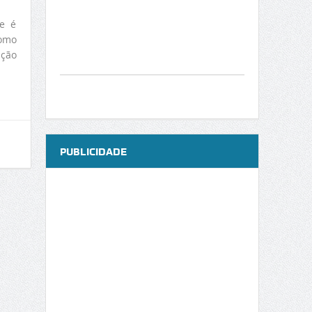
de é
como
ação
PUBLICIDADE