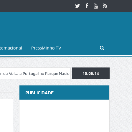
ternacional
PressMinho TV
a a Portugal no Parque Nacional da Peneda-Gerês
13:03:15
Esposende. Galaico
PUBLICIDADE