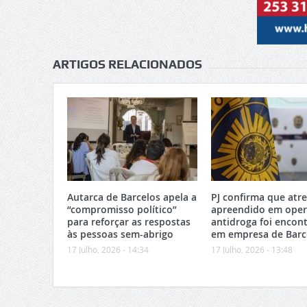
ARTIGOS RELACIONADOS
Autarca de Barcelos apela a
PJ confirma que atr
“compromisso político”
apreendido em ope
para reforçar as respostas
antidroga foi encon
às pessoas sem-abrigo
em empresa de Barc
17 Julho, 2026 - 14:34
17 Julho, 2026 - 13:48