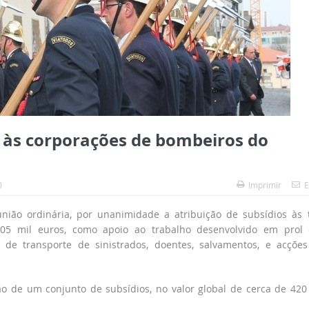
s às corporações de bombeiros do
0
Imprimir
E
ião ordinária, por unanimidade a atribuição de subsídios às 
105 mil euros, como apoio ao trabalho desenvolvido em prol
 de transporte de sinistrados, doentes, salvamentos, e acçõe
 de um conjunto de subsídios, no valor global de cerca de 420