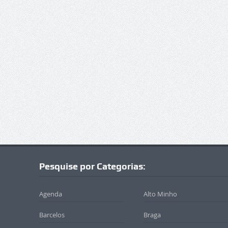
Pesquise por Categorias:
Agenda
Alto Minho
Barcelos
Braga