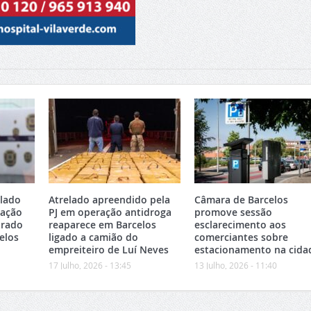
elado
Atrelado apreendido pela
Câmara de Barcelos
ração
PJ em operação antidroga
promove sessão
trado
reaparece em Barcelos
esclarecimento aos
elos
ligado a camião do
comerciantes sobre
empreiteiro de Luí Neves
estacionamento na cida
17 Julho, 2026 - 13:45
13 Julho, 2026 - 11:40