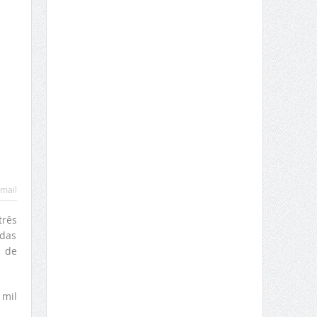
mail
três
 das
s de
 mil