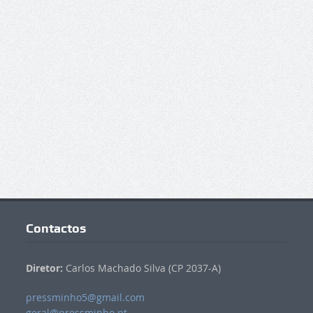
Contactos
Diretor:
Carlos Machado Silva (CP 2037-A)
pressminho5@gmail.com
geral@pressminho.pt