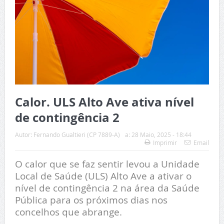
Calor. ULS Alto Ave ativa nível
de contingência 2
Autor:
Fernando Gualtieri (CP 7889-A)
a:
28 Maio, 2025 - 18:44
Imprimir
Email
O calor que se faz sentir levou a Unidade
Local de Saúde (ULS) Alto Ave a ativar o
nível de contingência 2 na área da Saúde
Pública para os próximos dias nos
concelhos que abrange.