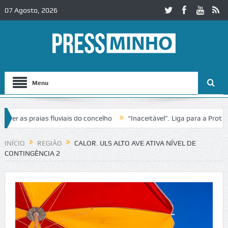
07 Agosto, 2026
Menu
as praias fluviais do concelho
“Inaceitável”. Liga para a Proteção
ração de trânsito no IC2 em Alcobaça
Igreja do Castelo de Cerveira
INÍCIO
REGIÃO
CALOR. ULS ALTO AVE ATIVA NÍVEL DE
CONTINGÊNCIA 2