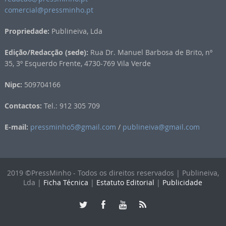
comercial@pressminho.pt
Propriedade:
Publineiva, Lda
Edição/Redacção (sede):
Rua Dr. Manuel Barbosa de Brito, nº
35, 3º Esquerdo Frente, 4730-769 Vila Verde
Nipc:
509704166
Contactos:
Tel.: 912 305 709
E-mail:
pressminho5@gmail.com
/
publineiva@gmail.com
2019 ©PressMinho - Todos os direitos reservados | Publineiva,
Lda |
Ficha Técnica
|
Estatuto Editorial
|
Publicidade