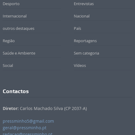
Desporto
Entrevistas
Internacional
Nacional
outros destaques
País
Região
Reportagens
Saúde e Ambiente
Sem categoria
Social
Vídeos
Contactos
Diretor:
Carlos Machado Silva (CP 2037-A)
pressminho5@gmail.com
geral@pressminho.pt
redacao@pressminho.pt