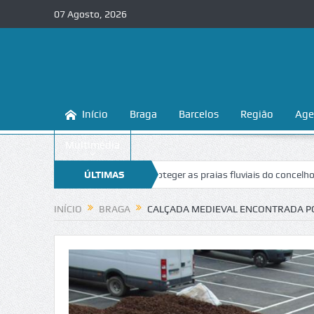
07 Agosto, 2026
Início
Braga
Barcelos
Região
Age
Multimédia
a ensina a conhecer e proteger as praias fluviais do concelho
ÚLTIMAS
“Inacei
NOTÍCIAS
INÍCIO
BRAGA
CALÇADA MEDIEVAL ENCONTRADA P