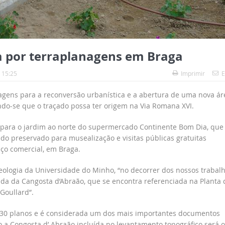
a por terraplanagens em Braga
 15:25
Imprimir
E
agens para a reconversão urbanística e a abertura de uma nova ár
do-se que o traçado possa ter origem na Via Romana XVI.
 para o jardim ao norte do supermercado Continente Bom Dia, que
sido preservado para musealização e visitas públicas gratuitas
ço comercial, em Braga.
logia da Universidade do Minho, “no decorrer dos nossos trabal
çada da Cangosta d’Abraão, que se encontra referenciada na Planta 
Goullard”.
m 30 planos e é considerada um dos mais importantes documentos
o a Congosta d’ Abraão incluída no levantamento topográfico será o