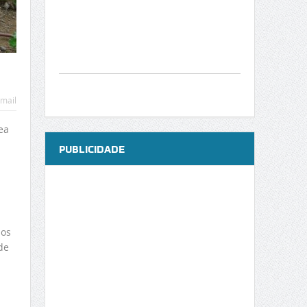
mail
ea
PUBLICIDADE
hos
de