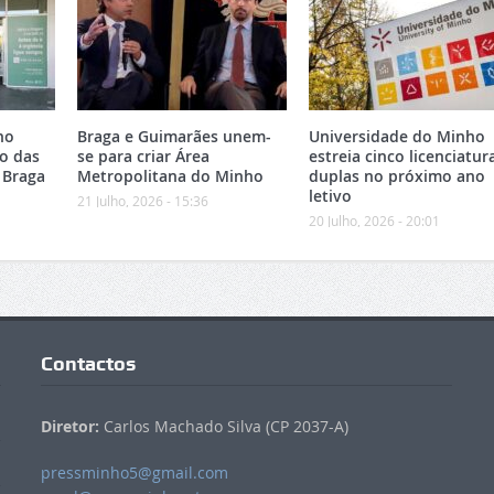
no
Braga e Guimarães unem-
Universidade do Minho
o das
se para criar Área
estreia cinco licenciatur
 Braga
Metropolitana do Minho
duplas no próximo ano
letivo
21 Julho, 2026 - 15:36
20 Julho, 2026 - 20:01
Contactos
Diretor:
Carlos Machado Silva (CP 2037-A)
pressminho5@gmail.com