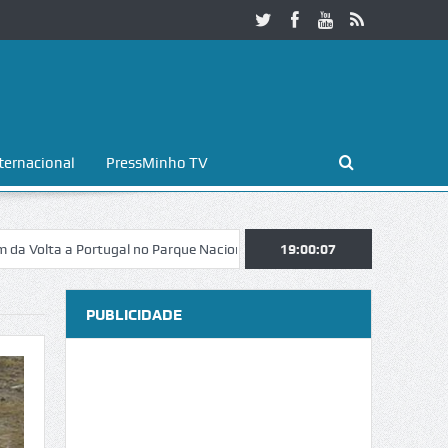
ternacional
PressMinho TV
 Portugal no Parque Nacional da Peneda-Gerês
19:00:08
Esposende. Galaicofol
PUBLICIDADE