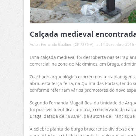
Calçada medieval encontrad
Autor:
Fernando Gualtieri (CP 7889-A)
a:
14 Dezembro, 2016 -
Uma calçada medieval foi descoberta nas terraplan
comercial, na zona de Maximinos, em Braga, admitin
O achado arqueológico ocorreu nas terraplanagens
abriu esta terça-feira, na Quinta das Portas, tendo 
conforme referiram vários promotores do novo espa
Segundo Fernanda Magalhães, da Unidade de Arqueo
foi possível identificar um troço conservado da cal
Braga, datada de 1883/84, da autoria de Francisque 
A célebre planta do burgo bracarense divide-se e
para estudar a cidade oitocentista, pelo que estand